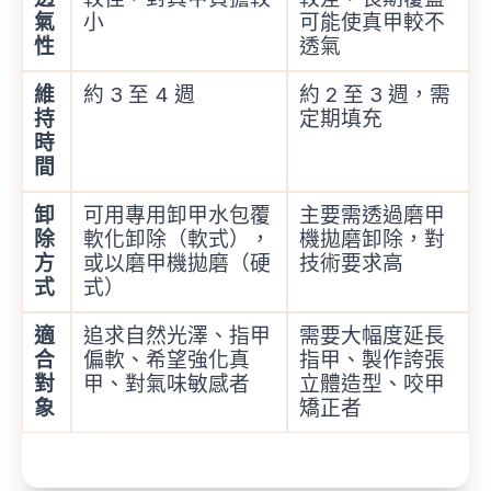
氣
小
可能使真甲較不
性
透氣
維
約 3 至 4 週
約 2 至 3 週，需
持
定期填充
時
間
卸
可用專用卸甲水包覆
主要需透過磨甲
除
軟化卸除（軟式），
機拋磨卸除，對
方
或以磨甲機拋磨（硬
技術要求高
式
式）
適
追求自然光澤、指甲
需要大幅度延長
合
偏軟、希望強化真
指甲、製作誇張
對
甲、對氣味敏感者
立體造型、咬甲
象
矯正者