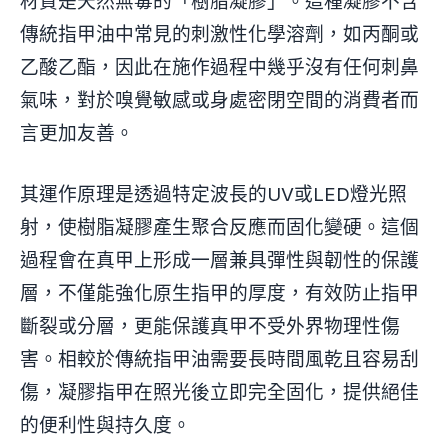
材質是天然無毒的「樹脂凝膠」。這種凝膠不含
傳統指甲油中常見的刺激性化學溶劑，如丙酮或
乙酸乙酯，因此在施作過程中幾乎沒有任何刺鼻
氣味，對於嗅覺敏感或身處密閉空間的消費者而
言更加友善。
其運作原理是透過特定波長的UV或LED燈光照
射，使樹脂凝膠產生聚合反應而固化變硬。這個
過程會在真甲上形成一層兼具彈性與韌性的保護
層，不僅能強化原生指甲的厚度，有效防止指甲
斷裂或分層，更能保護真甲不受外界物理性傷
害。相較於傳統指甲油需要長時間風乾且容易刮
傷，凝膠指甲在照光後立即完全固化，提供絕佳
的便利性與持久度。