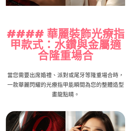
#### 華麗裝飾光療指
甲款式：水鑽與金屬適
合隆重場合
當您需要出席婚禮、派對或尾牙等隆重場合時，
一款華麗閃耀的光療指甲能瞬間為您的整體造型
畫龍點睛。