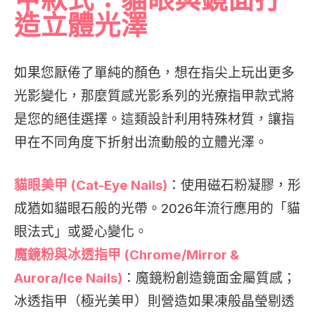
甲款式：貓眼與鏡面打
造立體光澤
如果您厭倦了單純的顏色，想在指尖上玩出更多
光影變化，那麼質感光影系列的光療指甲款式將
是您的絕佳選擇。這類設計利用特殊材質，讓指
甲在不同角度下折射出流動般的立體光澤。
貓眼美甲 (Cat-Eye Nails)
：使用磁石粉凝膠，形
成猶如貓眼石般的光帶。2026年流行應用的「貓
眼法式」或愛心變化。
魔鏡粉與冰透指甲 (Chrome/Mirror &
Aurora/Ice Nails)
：魔鏡粉創造鏡面金屬質感；
冰透指甲（極光美甲）則營造如果凍般晶瑩剔透