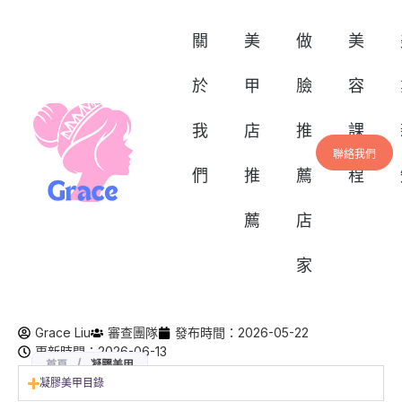
關
美
做
美
於
甲
臉
容
我
店
推
課
聯絡我們
們
推
薦
程
薦
店
家
Grace Liu
審查團隊
發布時間：2026-05-22
更新時間：2026-06-13
首頁
/
凝膠美甲
凝膠美甲目錄