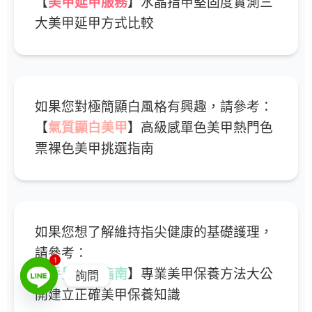
【
美甲延甲服務
】水晶指甲堅固度實測三
大美甲延甲方式比較
如果您對極簡顯白風格有興趣，請參考：
【
氣質顯白美甲
】高級感單色美甲熱門色
票裸色美甲挑選指南
如果您想了解維持指尖健康的基礎護理，
請參考：
1
【
手足保養指南
】專業美甲保養方法大公
詢問
開建立正確美甲保養知識