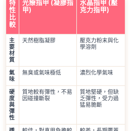
特
光療指甲 (凝膠指
水晶指甲 (壓
性
甲)
克力指甲)
比
較
主
天然樹脂凝膠
壓克力粉末與化
要
學溶劑
材
質
氣
無臭或氣味極低
濃烈化學氣味
味
硬
質地較有彈性，不易
質地堅硬，但缺
度
因碰撞斷裂
乏彈性，受力過
與
猛易脆斷
彈
性
透
較佳，對真甲負擔較
較差，長期覆蓋