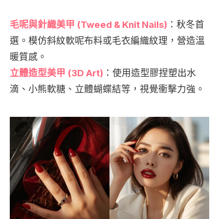
毛呢與針織美甲 (Tweed & Knit Nails)
：秋冬首
選。模仿斜紋軟呢布料或毛衣編織紋理，營造溫
暖質感。
立體造型美甲 (3D Art)
：使用造型膠捏塑出水
滴、小熊軟糖、立體蝴蝶結等，視覺衝擊力強。