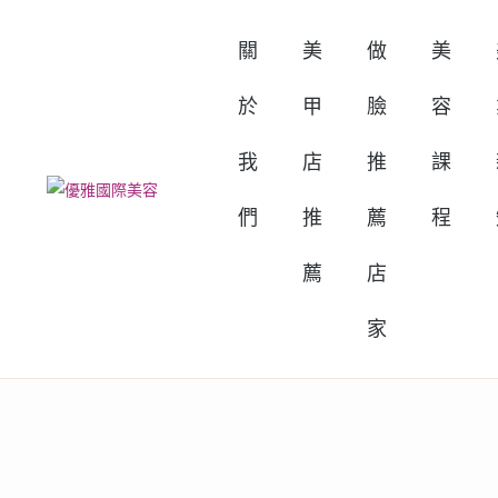
關
美
做
美
於
甲
臉
容
我
店
推
課
們
推
薦
程
薦
店
家