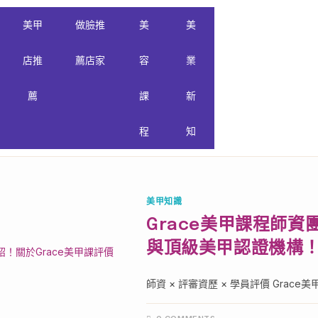
美甲
做臉推
美
美
店推
薦店家
容
業
薦
課
新
程
知
美甲知識
Grace美甲課程師資
與頂級美甲認證機構
師資 × 評審資歷 × 學員評價 Grace美