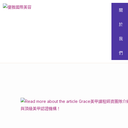
關
於
我
們