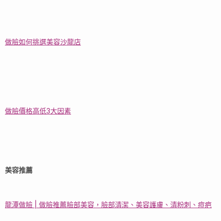
做臉如何挑選美容沙龍店
做臉價格高低3大因素
美容推薦
龍潭做臉 | 做臉推薦臉部美容，臉部清潔、美容護膚、清粉刺、痘疤