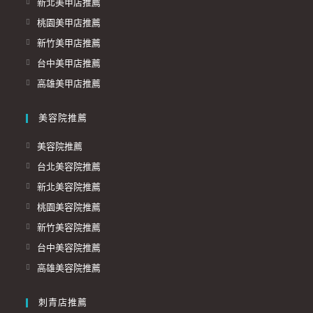
新北美甲店推薦
桃園美甲店推薦
新竹美甲店推薦
台中美甲店推薦
高雄美甲店推薦
美容院推薦
美容院推薦
台北美容院推薦
新北美容院推薦
桃園美容院推薦
新竹美容院推薦
台中美容院推薦
高雄美容院推薦
刺青店推薦