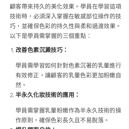
顧客帶來持久的美化效果。學員在學習這項
技術時，必須深入掌握在敏感部位操作的技
巧，並確保色彩的持久性與柔和過渡效果。
以下是學員需掌握的三個重點：
改善色素沉澱技巧：
學員需學習如何針對色素沉著的乳暈進行
有效修正，讓顧客的乳暈色彩更加粉嫩自
然。
半永久化妝技術的應用：
學員需掌握乳暈粉嫩作為半永久技術的操
作原則，確保色彩長久且不易脫落。