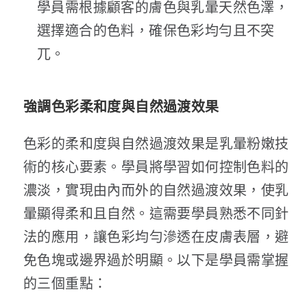
學員需根據顧客的膚色與乳暈天然色澤，
選擇適合的色料，確保色彩均勻且不突
兀。
強調色彩柔和度與自然過渡效果
色彩的柔和度與自然過渡效果是乳暈粉嫩技
術的核心要素。學員將學習如何控制色料的
濃淡，實現由內而外的自然過渡效果，使乳
暈顯得柔和且自然。這需要學員熟悉不同針
法的應用，讓色彩均勻滲透在皮膚表層，避
免色塊或邊界過於明顯。以下是學員需掌握
的三個重點：