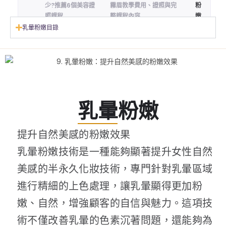
少?推薦6個美容證
霧眉教學費用、證照與完
粉
照課程
整課程內容
嫩
乳暈粉嫩目錄
乳暈粉嫩
提升自然美感的粉嫩效果
乳暈粉嫩技術是一種能夠顯著提升女性自然
美感的半永久化妝技術，專門針對乳暈區域
進行精細的上色處理，讓乳暈顯得更加粉
嫩、自然，增強顧客的自信與魅力。這項技
術不僅改善乳暈的色素沉著問題，還能夠為