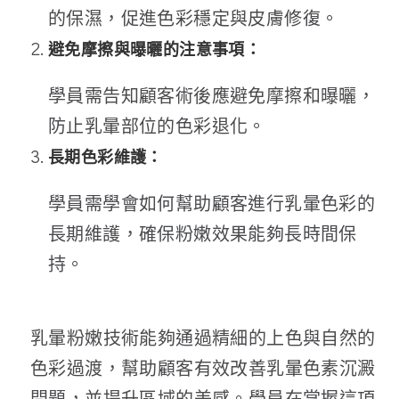
的保濕，促進色彩穩定與皮膚修復。
避免摩擦與曝曬的注意事項：
學員需告知顧客術後應避免摩擦和曝曬，
防止乳暈部位的色彩退化。
長期色彩維護：
學員需學會如何幫助顧客進行乳暈色彩的
長期維護，確保粉嫩效果能夠長時間保
持。
乳暈粉嫩技術能夠通過精細的上色與自然的
色彩過渡，幫助顧客有效改善乳暈色素沉澱
問題，並提升區域的美感。學員在掌握這項