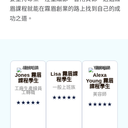
眉課程就能在霧眉創業的路上找到自己的成
功之道。
Lisa
霧眉課
Jones
霧眉
Alexa
程
學生
課程
學生
Young
霧眉
課程
學生
一般上班族
工廠生產線員
工轉職
美容師
★
★
★
★
★
★
★
★
★
★
★
★
★
★
★