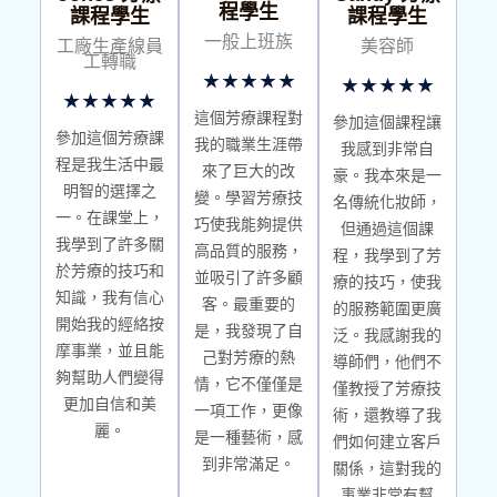
程
學生
課程
學生
課程
學生
一般上班族
工廠生產線員
美容師
工轉職
★
★
★
★
★
★
★
★
★
★
★
★
★
★
★
這個芳療課程對
參加這個課程讓
參加這個芳療課
我的職業生涯帶
我感到非常自
程是我生活中最
來了巨大的改
豪。我本來是一
明智的選擇之
變。學習芳療技
名傳統化妝師，
一。在課堂上，
巧使我能夠提供
但通過這個課
我學到了許多關
高品質的服務，
程，我學到了芳
於芳療的技巧和
並吸引了許多顧
療的技巧，使我
知識，我有信心
客。最重要的
的服務範圍更廣
開始我的經絡按
是，我發現了自
泛。我感謝我的
摩事業，並且能
己對芳療的熱
導師們，他們不
夠幫助人們變得
情，它不僅僅是
僅教授了芳療技
更加自信和美
一項工作，更像
術，還教導了我
麗。
是一種藝術，感
們如何建立客戶
到非常滿足。
關係，這對我的
事業非常有幫