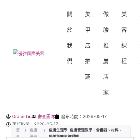
關
美
做
美
於
甲
臉
容
我
店
推
課
們
推
薦
程
薦
店
家
Grace Liu
審查團隊
發布時間：2026-05-17
更新時間：2026-05-17
首
/
皮膚
/
皮膚生理學-皮膚管理教學｜含儀器、材料、
頁
管理
醫美集團主管授課