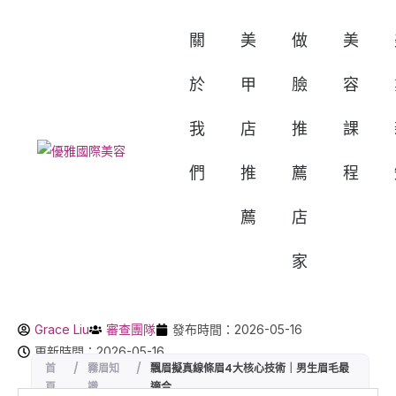
關
美
做
美
於
甲
臉
容
我
店
推
課
們
推
薦
程
薦
店
家
Grace Liu
審查團隊
發布時間：2026-05-16
更新時間：2026-05-16
首
/
霧眉知
/
飄眉擬真線條眉4大核心技術｜男生眉毛最
頁
識
適合