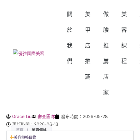
關
美
做
美
於
甲
臉
容
我
店
推
課
們
推
薦
程
薦
店
家
Grace Liu
審查團隊
發布時間：2026-05-28
更新時間：2026-06-13
首頁
/
美容價格
美容價格目錄