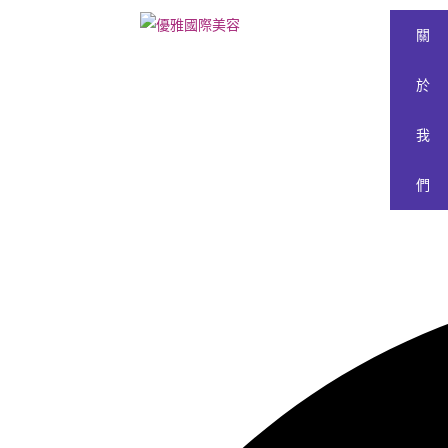
關
於
我
們