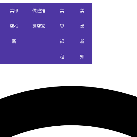
美甲
做臉推
美
美
店推
薦店家
容
業
薦
課
新
程
知