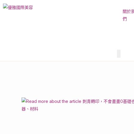
關於
們
Hambur