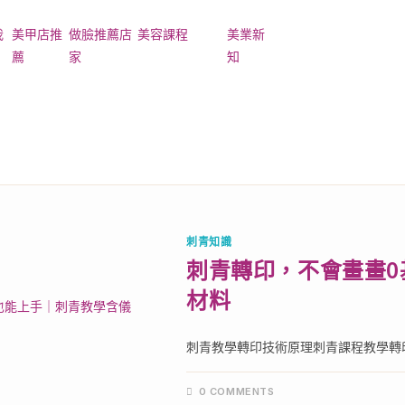
我
美甲店推
做臉推薦店
美容課程
美業新
薦
家
知
ger Toggle Menu
刺青知識
刺青轉印，不會畫畫
材料
刺青教學轉印技術原理刺青課程教學轉印
0 COMMENTS