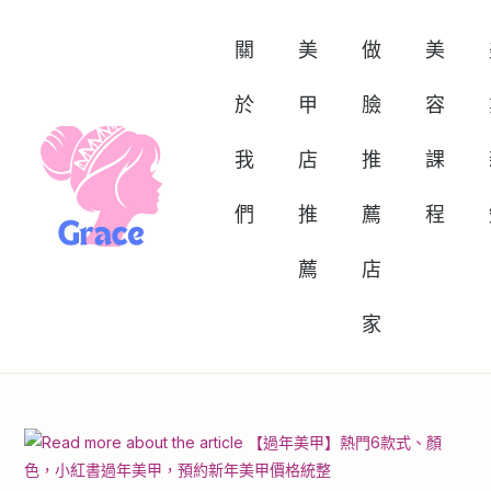
關
美
做
美
於
甲
臉
容
我
店
推
課
們
推
薦
程
薦
店
家