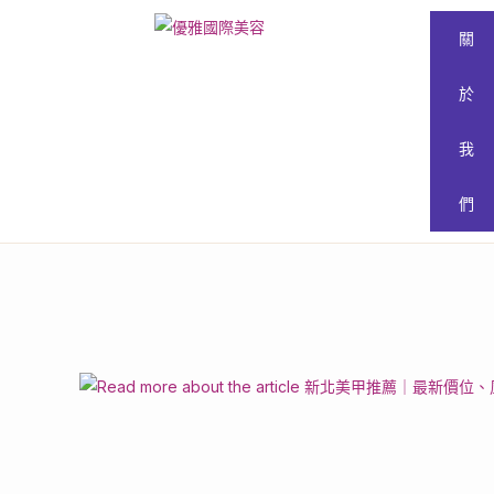
關
於
我
們