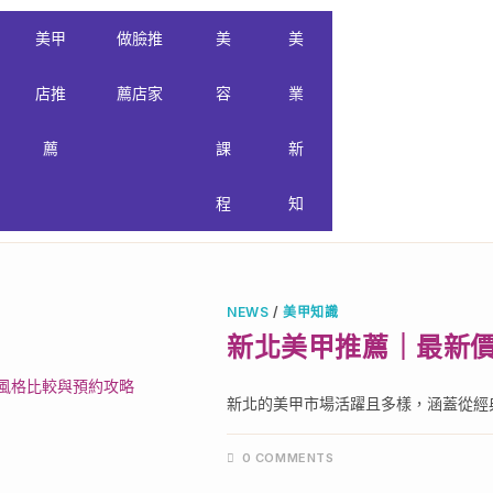
美甲
做臉推
美
美
店推
薦店家
容
業
薦
課
新
程
知
NEWS
/
美甲知識
新北美甲推薦｜最新
新北的美甲市場活躍且多樣，涵蓋從經典
0 COMMENTS