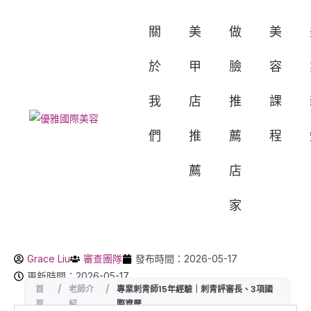
關
美
做
美
於
甲
臉
容
我
店
推
課
們
推
薦
程
薦
店
家
Grace Liu
審查團隊
發布時間：2026-05-17
更新時間：2026-05-17
首
/
老師介
/
專業刺青師15年經驗｜刺青評審長、3項國
頁
紹
際資歷