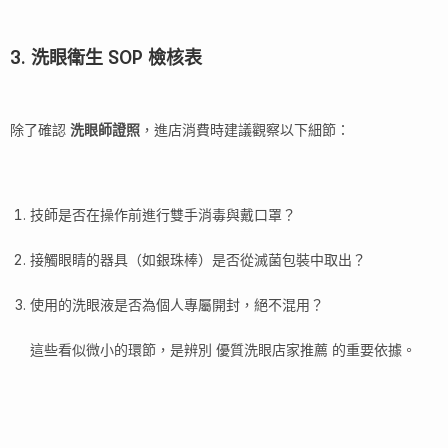
3. 洗眼衛生 SOP 檢核表
除了確認
洗眼師證照
，進店消費時建議觀察以下細節：
技師是否在操作前進行雙手消毒與戴口罩？
接觸眼睛的器具（如銀珠棒）是否從滅菌包裝中取出？
使用的洗眼液是否為個人專屬開封，絕不混用？
這些看似微小的環節，是辨別 優質洗眼店家推薦 的重要依據。