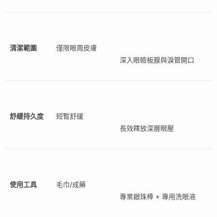
清潔範圍
僅限眼周皮膚
深入眼瞼板腺與淚管開口
舒緩持久度
短暫舒緩
長效釋放深層眼壓
使用工具
毛巾/成藥
專業銀珠棒 + 專用洗眼液