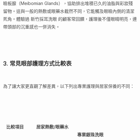
瞼板腺（Meibomian Glands），協助排出堆積已久的油脂與彩妝殘
留物。這與一般的熱敷或眼藥水截然不同，它能觸及眼瞼內側的清潔
死角。體驗過 新竹採耳洗眼 的顧客常回饋，護理後不僅眼睛明亮，連
帶頭部的沉重感也一併消失。
3. 常見眼部護理方式比較表
為了讓大家更直觀了解差異，以下列出專業護理與居家保養的不同：
比較項目
居家熱敷/眼藥水
專業銀珠洗眼