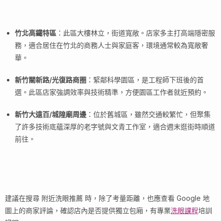
竹北高鐵特區
：此區大樓林立，街道寬敞。店家多主打高端隱密服
務，適合居住在竹北的商務人士與家庭客，環境通常較為寬敞奢
華。
新竹關新路/光復路商圈
：緊鄰科學園區，是工程師下班後的首
選。此區店家強調效率與技術精準，方便園區工作者就近預約。
新竹大遠百/城隍廟周邊
：位於舊城區，雖然交通較繁忙，但聚集
了許多技術底蘊深厚的老字號與文青工作室，適合週末逛街時順道
前往。
建議在搜尋 附近洗眼推薦 時，除了考量距離，也應查看 Google 地
圖上的商家評論，確認店內是否提供獨立包廂，有專業
洗眼課程
培訓