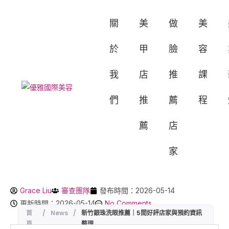
關
美
做
美
於
甲
臉
容
我
店
推
課
們
推
薦
程
薦
店
家
Grace Liu
審查團隊
發布時間：2026-05-14
更新時間：2026-05-14
No Comments
首
/
News
/
新竹銀珠洗眼推薦｜5間好評店家與預約資訊
頁
整理