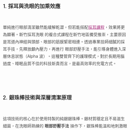
1. 採耳與洗眼的加乘效應
單純進行眼部清潔雖然能緩解乾澀，但若能搭配
採耳課程
，效果將更
為顯著。新竹採耳洗眼 的複合式課程在新竹地區備受推崇，主要原因
是耳道內神經與頭部、眼部的筋膜緊密相連。透過專業技師細膩的採
耳手技，先釋放顱內壓力，再進行 眼部舒壓手法，能引導身體進入深
層休息狀態（Alpha 波）。這種雙管齊下的護理模式，對於長期用腦
過度、睡眠品質不佳的科技新貴而言，是最高效率的充電方式。
2. 銀珠棒技術與深層清潔原理
這項技術的核心在於使用特製的純銀銀珠棒。銀材質穩定且不易滋生
細菌，在洗眼師熟練的
眼部舒壓手法
操作下，銀珠棒能溫和地刺激眼