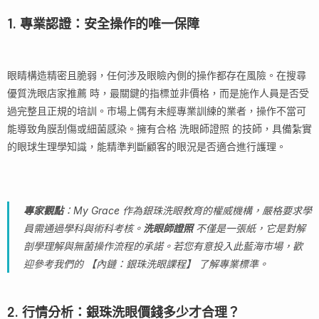
1. 專業認證：安全操作的唯一保障
眼睛構造精密且脆弱，任何涉及眼瞼內側的操作都存在風險。在搜尋
優質洗眼店家推薦 時，最關鍵的指標並非價格，而是施作人員是否受
過完整且正規的培訓。市場上偶有未經專業訓練的業者，操作不當可
能導致角膜刮傷或細菌感染。擁有合格 洗眼師證照 的技師，具備紮實
的眼球生理學知識，能精準判斷顧客的眼況是否適合進行護理。
專家觀點
：My Grace 作為銀珠洗眼教育的權威機構，嚴格要求學
員需通過學科與術科考核。
洗眼師證照
不僅是一張紙，它是對解
剖學理解與無菌操作流程的承諾。若您有意投入此藍海市場，歡
迎參考我們的 【內鏈：銀珠洗眼課程】 了解專業標準。
2. 行情分析：銀珠洗眼價錢多少才合理？