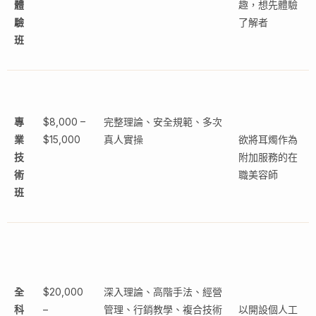
體
趣，想先體驗
驗
了解者
班
專
$8,000 –
完整理論、安全規範、多次
業
$15,000
真人實操
欲將耳燭作為
技
附加服務的在
術
職美容師
班
全
$20,000
深入理論、高階手法、經營
科
–
管理、行銷教學、複合技術
以開設個人工