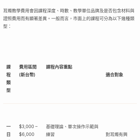
耳燭教學費用會因課程深度、時數、教學單位品牌及是否包含材料與
證照費用而有顯著差異。一般而言，市面上的課程可分為以下幾種類
型：
課
費用區間
課程內容重點
程
(新台幣)
適合對象
類
型
一
$3,000 –
基礎理論、單次操作示範與
日
$6,000
練習
對耳燭有興