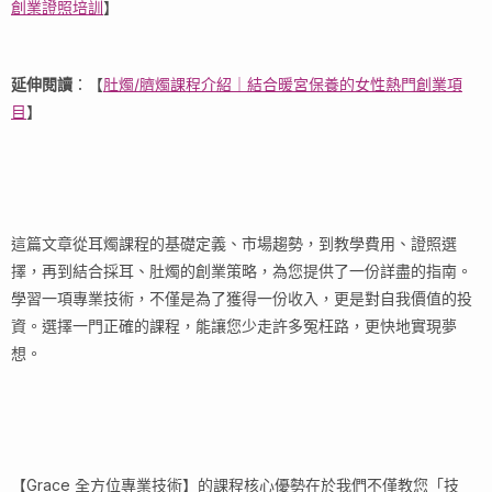
創業證照培訓
】
延伸閱讀
：【
肚燭/臍燭課程介紹｜結合暖宮保養的女性熱門創業項
目
】
這篇文章從耳燭課程的基礎定義、市場趨勢，到教學費用、證照選
擇，再到結合採耳、肚燭的創業策略，為您提供了一份詳盡的指南。
學習一項專業技術，不僅是為了獲得一份收入，更是對自我價值的投
資。選擇一門正確的課程，能讓您少走許多冤枉路，更快地實現夢
想。
【Grace 全方位專業技術】的課程核心優勢在於我們不僅教您「技