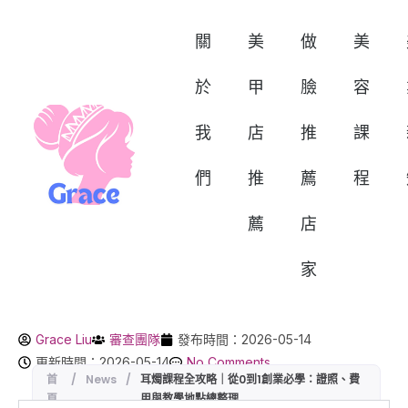
關
美
做
美
於
甲
臉
容
我
店
推
課
們
推
薦
程
薦
店
家
Grace Liu
審查團隊
發布時間：2026-05-14
更新時間：2026-05-14
No Comments
首
/
News
/
耳燭課程全攻略｜從0到1創業必學：證照、費
頁
用與教學地點總整理