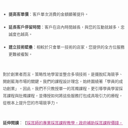
提高客單價
：客戶單次消費的金額顯著提升。
延長客戶停留時間
：客戶在店內時間越長，與您的互動就越多，忠
誠度也越高。
建立技術壁壘
：相較於只會單一技術的店家，您提供的全方位服務
更難被複製。
對於創業者而言，策略性地學習並整合多項技術，是擺脫紅海競爭、
開創藍海市場的關鍵。我們的課程設計理念，始終圍繞著「學員的成
功創業」。因此，我們不只教授單一的耳燭課程，更引導學員學習採
耳課程與肚燭課程，並傳授如何將這些服務打包成具吸引力的療程，
從根本上提升您的市場競爭力。
延伸閱讀
：【
採耳師的專業採耳課程教學，政府補助採耳課程價錢，