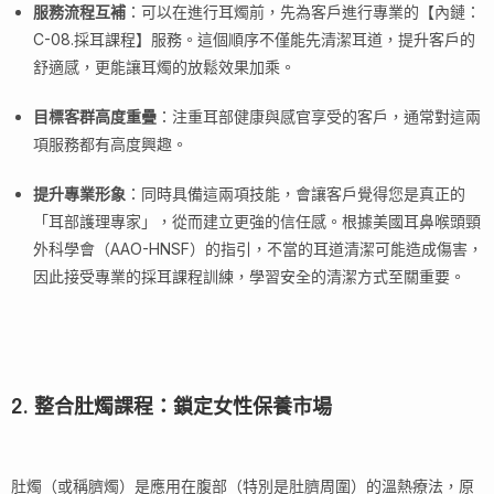
服務流程互補
：可以在進行耳燭前，先為客戶進行專業的【內鏈：
C-08.採耳課程】服務。這個順序不僅能先清潔耳道，提升客戶的
舒適感，更能讓耳燭的放鬆效果加乘。
目標客群高度重疊
：注重耳部健康與感官享受的客戶，通常對這兩
項服務都有高度興趣。
提升專業形象
：同時具備這兩項技能，會讓客戶覺得您是真正的
「耳部護理專家」，從而建立更強的信任感。根據美國耳鼻喉頭頸
外科學會（AAO-HNSF）的指引，不當的耳道清潔可能造成傷害，
因此接受專業的採耳課程訓練，學習安全的清潔方式至關重要。
2. 整合肚燭課程：鎖定女性保養市場
肚燭（或稱臍燭）是應用在腹部（特別是肚臍周圍）的溫熱療法，原