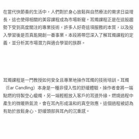
在當代快節奏的生活中，人們對於身心放鬆與自然療法的需求日益增
長，這也使得相關的美容課程成為市場新寵。耳燭課程正是在這股趨
勢下受到高度關注的專業技術，許多人好奇這項服務的本質，以及投
入學習後是否真能開創一番事業。本段將帶您深入了解耳燭課程的定
義，並分析其市場潛力與適合學習的族群。
耳燭課程是一門教授如何安全且專業地操作耳燭的技術培訓。耳燭
（Ear Candling）本身是一種非侵入性的舒緩體驗，操作者會將一端
點燃的特製空心蠟燭，另一端輕輕放入客戶的耳道外緣。燃燒過程中
產生的微暖熱氣流，會在耳內形成溫和的真空效應，這個過程被認為
有助於放鬆身心、舒緩頭部與耳內的沉重感。