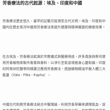
芳香療法的古代起源：埃及、印度和中國
芳香療法歷史悠久，最早的記載可追溯至古代文明。埃及、印度和中
國均在歷史長河中運用芳香療法來提升健康與精神層面的療癒效果。
在古埃及，芳香療法起源於宗教儀式與醫療用途，許多貴族與祭司使
用芳香植物來製作香膏與香料，以淨化空氣並增進身心靈和諧。印度
的阿育吠陀醫學同樣廣泛應用芳香療法，透過植物精油平衡人體三大
能量（Vata、Pitta、Kapha）。
中國古代則將芳香療法結合中醫理論，利用芳香草藥來調理氣血，促