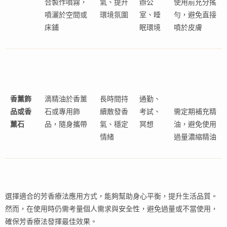
合製作噴霧，
氣、提升
辦公
使用前充分搖
噴灑於空間或
環境氛圍
室、睡
勻，避免直接
床鋪
眠環境
噴於皮膚
香薰飾
滴精油於香薰
長時間持
通勤、
品或香
石或專用飾
續散發香
考試、
需定期補充精
薰石
品，隨身攜帶
氣、穩定
冥想
油，避免使用
情緒
過量濃縮精油
選擇適合的芳香療法應用方式，能夠幫助身心平衡，提升生活品質。
然而，在使用時仍需考量個人需求與安全性，避免過量或不當使用，
確保芳香療法發揮最佳效果。