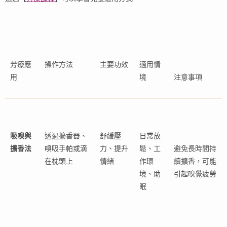
芳療應
操作方法
主要功效
適用情
用
境
注意事項
吸嗅與
透過擴香器、
舒緩壓
日常放
擴香法
嗅吸手帕或滴
力、提升
鬆、工
避免長時間持
在枕頭上
情緒
作環
續擴香，可能
境、助
引起嗅覺疲勞
眠