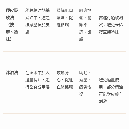
經皮吸
稀釋精油於基
緩解肌肉
肌肉放
收法
底油中，透過
痠痛、促
鬆、關
需進行過敏測
（按
按摩塗抹於皮
進循環
節不
試，避免未稀
摩、塗
膚
適、護
釋直接塗抹
抹）
膚
沐浴法
在溫水中加入
放鬆身
助眠、
適量精油，進
心、促進
減壓、
避免過量使
行全身或足浴
血液循環
疲勞恢
用，部分精油
復
可能對皮膚有
刺激