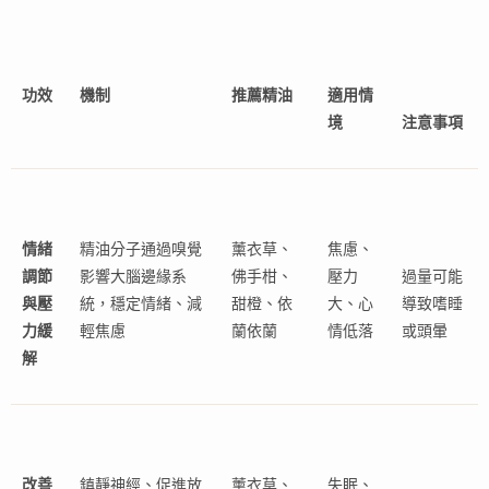
功效
機制
推薦精油
適用情
境
注意事項
情緒
精油分子通過嗅覺
薰衣草、
焦慮、
調節
影響大腦邊緣系
佛手柑、
壓力
過量可能
與壓
統，穩定情緒、減
甜橙、依
大、心
導致嗜睡
力緩
輕焦慮
蘭依蘭
情低落
或頭暈
解
改善
鎮靜神經、促進放
薰衣草、
失眠、