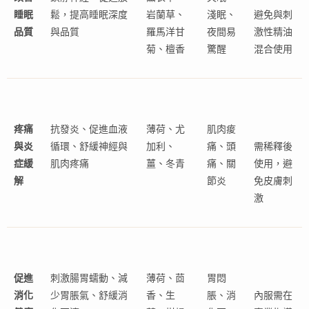
睡眠
鬆，提高睡眠深度
岩蘭草、
淺眠、
避免與刺
品質
與品質
羅馬洋甘
夜間易
激性精油
菊、檀香
驚醒
混合使用
疼痛
抗發炎、促進血液
薄荷、尤
肌肉痠
與炎
循環、舒緩神經與
加利、
痛、頭
需稀釋後
症緩
肌肉疼痛
薑、冬青
痛、關
使用，避
解
節炎
免皮膚刺
激
促進
刺激腸胃蠕動、減
薄荷、茴
胃悶
消化
少胃脹氣、舒緩消
香、生
脹、消
內服需在