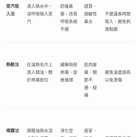
蒸汽吸
滴入熱水中，
舒緩鼻
感冒、
入法
深呼吸吸入蒸
塞、改善
過敏性
不建議長時間
汽
呼吸系統
鼻炎
吸入，避免刺
不適
激黏膜
熱敷法
在溫熱毛巾上
緩解局部
肌肉痠
滴入精油，敷
疼痛、促
痛、關
避免溫度過高
於疼痛部位
進循環
節不
以免燙傷
適、經
痛
噴霧法
將精油與水混
淨化空
居家、