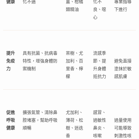
健康
化不適
薑、柑橘
化不
專業指導
類精油
良、噁
下進行
心
提升
具有抗菌、抗病毒
茶樹、尤
流感季
免疫
特性，增強身體防
加利、百
節、提
避免直接
力
禦機制
里香、檸
升身體
塗抹於敏
檬
抵抗力
感肌膚
促進
擴張氣管、清除鼻
尤加利、
感冒、
呼吸
腔堵塞，幫助呼吸
薄荷、松
過敏性
過量使用
健康
順暢
樹、迷迭
鼻炎、
可能導致
香
咳嗽
刺激性咳