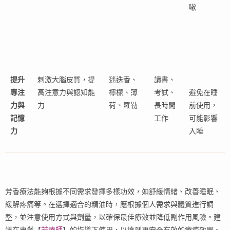
嗽
提升
刺激大腦皮質，提
迷迭香、
讀書、
專注
高注意力與認知能
檸檬、薄
考試、
避免在睡
力與
力
荷、羅勒
長時間
前使用，
記憶
工作
可能影響
力
入睡
芳香療法能夠根據不同需求發揮多樣功效，如舒緩情緒、改善睡眠、
緩解疼痛等。在選擇適合的精油時，應根據個人需求與體質進行調
整，並注意使用方式與劑量，以確保最佳療效並降低副作用風險。建
議在專業【
芳療師
】的指導下使用，以達到更安全有效的療癒效果。