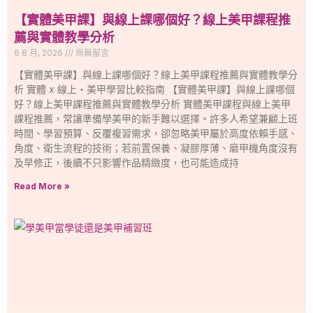
【實體美甲課】與線上課哪個好？線上美甲課程推
薦與實體教學分析
6 8 月, 2026
尚無留言
【實體美甲課】與線上課哪個好？線上美甲課程推薦與實體教學分
析 實體 x 線上・美甲學習比較指南 【實體美甲課】與線上課哪個
好？線上美甲課程推薦與實體教學分析 實體美甲課程與線上美甲
課程推薦，常讓準備學美甲的新手難以選擇。許多人希望兼顧上班
時間、學習預算、反覆複習需求，卻忽略美甲屬於高度依賴手感、
角度、衛生流程的技術；若前置保養、凝膠厚薄、磨甲機角度沒有
及早修正，後續不只影響作品精緻度，也可能造成持
Read More »