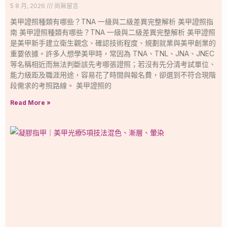
5 8 月, 2026
尚無留言
美甲證照種類有哪些？TNA 一級與二級差異完整解析 美甲證照指
南 美甲證照種類有哪些？TNA 一級與二級差異完整解析 美甲證照
是美甲新手建立衛生觀念、確認技術程度、規劃就業與美甲創業的
重要依據。許多人想學美甲時，常因為 TNA、TNL、JNA、JNEC
等名稱相近而無法判斷該先考哪張證照；若沒有先分清考試單位、
能力級距及職涯用途，容易花了時間與報名費，卻選到不符合現階
段需求的考照路線。 美甲證照的
Read More »