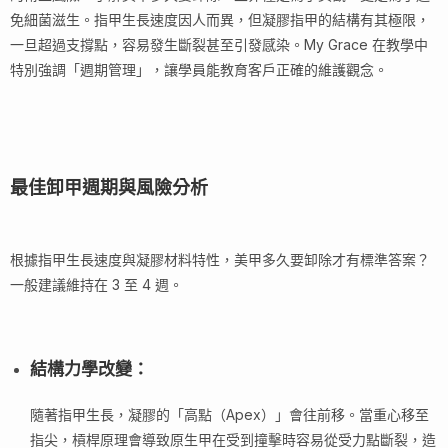
免細菌滋生。指甲生長速度因人而異，但凝膠指甲的結構有其極限，
一旦超過支撐點，容易發生斷裂甚至引發感染。My Grace 在教學中
特別強調「週期管理」，讓學員能教育客戶正確的維護觀念。
最佳卸甲週期與風險分析
根據指甲生長速度與凝膠材料特性，美甲多久要卸除才有標準答案？
一般建議維持在 3 至 4 週。
結構力學改變
：
隨著指甲生長，凝膠的「高點（Apex）」會往前移。當重心移至
指尖，槓桿原理會導致原生甲在受到撞擊時容易從受力點斷裂，造