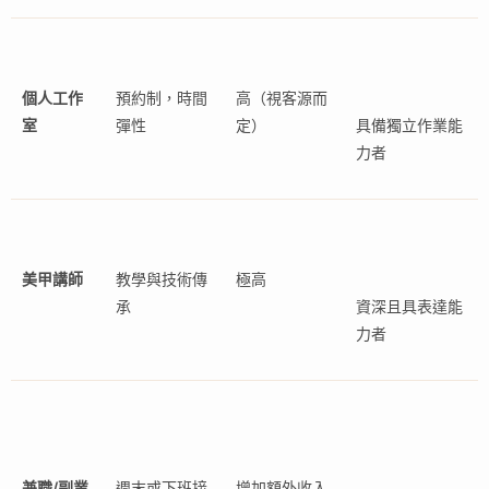
個人工作
預約制，時間
高（視客源而
室
彈性
定）
具備獨立作業能
力者
美甲講師
教學與技術傳
極高
承
資深且具表達能
力者
兼職/副業
週末或下班接
增加額外收入