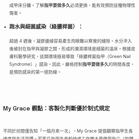
成甲床分離。了解
指甲要做多久
必須更換，能有效預防這種物理性
傷害。
跑水與細菌感染（綠膿桿菌）
：
超過 4 週後，凝膠邊緣容易產生肉眼難以察覺的縫隙。水分滲入
後被封在指甲與凝膠之間，形成的潮濕環境是細菌的溫床。根據皮
膚科醫學研究，這類環境極易導致「綠膿桿菌指甲（Green Nail
Syndrome）」感染。因此，嚴格控制
指甲要做多久
的時間長度，
是預防感染的第一道防線。
My Grace 觀點：客製化判斷優於制式規定
不同於坊間僅告知「一個月來一次」，My Grace 提倡觀察指甲生長
速度與生活習慣。若客戶指甲生長較快或工作需大量使用指尖（如鍵