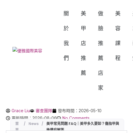
關
美
做
美
於
甲
臉
容
我
店
推
課
們
推
薦
程
薦
店
家
Grace Liu
審查團隊
發布時間：2026-05-10
更新時間：2026-08-06
No Comments
首
/
News
/
美甲常見問題 FAQ｜美甲多久要卸？傷指甲與
頁
後遺症解答