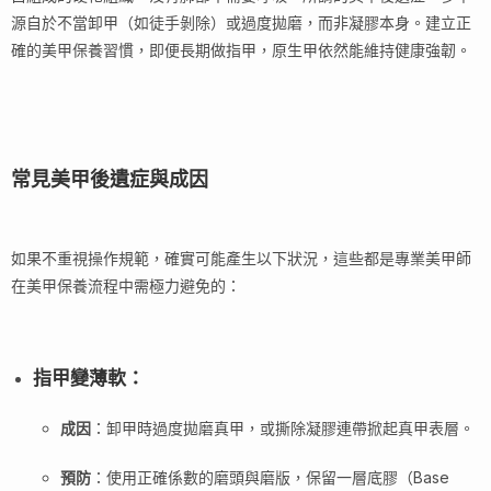
源自於不當卸甲（如徒手剝除）或過度拋磨，而非凝膠本身。建立正
確的美甲保養習慣，即便長期做指甲，原生甲依然能維持健康強韌。
常見美甲後遺症與成因
如果不重視操作規範，確實可能產生以下狀況，這些都是專業美甲師
在美甲保養流程中需極力避免的：
指甲變薄軟
：
成因
：卸甲時過度拋磨真甲，或撕除凝膠連帶掀起真甲表層。
預防
：使用正確係數的磨頭與磨版，保留一層底膠（Base