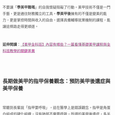
不要讓「
學美甲難嗎
」的自我懷疑阻礙了行動。美甲技術不僅是一門
手藝，更是通往財務獨立的工具。
學美甲後
擁有的不僅是變美的能
力，更是掌控時間與收入的自由。選擇具備輔導就業機制的課程，能
讓這條路走得更順遂。
延伸閱讀
：
【美甲全科班】內容有哪些？一篇看懂基礎美甲課程與全
科班教學的關鍵差異
長期做美甲的指甲保養觀念：預防美甲後遺症與
美甲保養
常聽到長輩說「指甲要呼吸」，這在醫學上是錯誤觀念。指甲是角蛋
白組成的硬化組織，沒有肺部不需要呼吸。所謂的美甲後遺症，多半