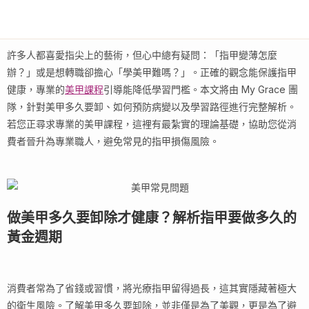
許多人都喜愛指尖上的藝術，但心中總有疑問：「指甲變薄怎麼
辦？」或是想轉職卻擔心「學美甲難嗎？」。正確的觀念能保護指甲
健康，專業的
美甲課程
引導能降低學習門檻。本文將由 My Grace 團
隊，針對美甲多久要卸、如何預防病變以及學習路徑進行完整解析。
若您正尋求專業的美甲課程，這裡有最紮實的理論基礎，協助您從消
費者晉升為專業職人，避免常見的指甲損傷風險。
做美甲多久要卸除才健康？解析指甲要做多久的
黃金週期
消費者常為了省錢或習慣，將光療指甲留得過長，這其實隱藏著極大
的衛生風險。了解美甲多久要卸除，並非僅是為了美觀，更是為了避