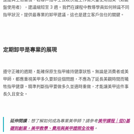
盤使用者），建議縮短至 3 週。我們在課程中教導學員如何辨識不同
指甲狀況，提供最專業的卸甲建議，這也是建立客戶信任的關鍵。
定期卸甲是專業的展現
遵守正確的週期，能確保原生指甲維持健康狀態。無論是消費者或美
甲師，都應重視美甲多久要卸這個問題，不應為了延長美觀時間而犧
牲指甲健康。精準判斷指甲要做多久並適時重做，才能讓美甲這件事
長久且安全。
延伸閱讀
：想了解如何成為專業美甲師？請參考
美甲課程｜從0基
礎到創業，美甲教學、費用與美甲證照全攻略
。