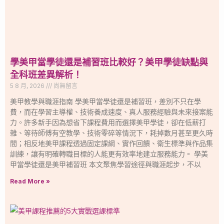
學美甲當學徒還是補習班比較好？美甲學徒缺點與
全科班差異解析！
5 8 月, 2026
尚無留言
美甲教學與職涯指南 學美甲當學徒還是補習班，差別不只在學
費，而在學習主導權、技術養成速度、真人服務經驗與未來接案能
力。許多新手因為想省下課程費用而選擇美甲學徒，卻在低薪打
雜、等待師傅有空教學、技術零碎等情況下，耗掉數月甚至更久時
間；相反地美甲課程透過固定課綱、實作回饋、衛生標準與作品集
訓練，讓有明確轉職目標的人能更有效率地建立服務能力。 學美
甲當學徒還是美甲補習班 本文聚焦學習途徑與職涯起步，不以
Read More »