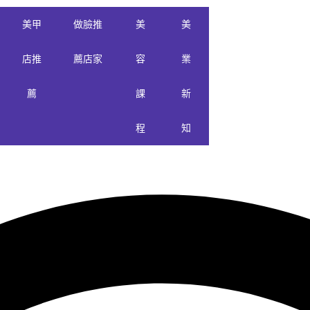
美甲
做臉推
美
美
店推
薦店家
容
業
薦
課
新
程
知