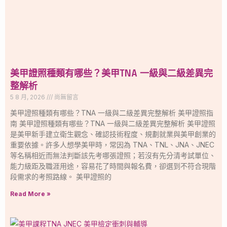
美甲證照種類有哪些？美甲TNA 一級與二級差異完
整解析
5 8 月, 2026
尚無留言
美甲證照種類有哪些？TNA 一級與二級差異完整解析 美甲證照指
南 美甲證照種類有哪些？TNA 一級與二級差異完整解析 美甲證照
是美甲新手建立衛生觀念、確認技術程度、規劃就業與美甲創業的
重要依據。許多人想學美甲時，常因為 TNA、TNL、JNA、JNEC
等名稱相近而無法判斷該先考哪張證照；若沒有先分清考試單位、
能力級距及職涯用途，容易花了時間與報名費，卻選到不符合現階
段需求的考照路線。 美甲證照的
Read More »