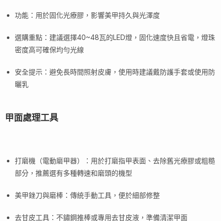
功能：用於固化光療膠，影響美甲持久與光澤度
選購重點：建議選擇40~48瓦的LED燈，固化速度快且省電，燈珠
密度高可確保均勻光線
安全提示：避免長時間照射皮膚，使用時建議戴防護手套或使用防
曬乳
甲面處理工具
打磨機（電動磨甲器）：用於打磨指甲表面、去除舊光療膠或粗糙
部分，推薦選有多種轉速和磨頭的機型
美甲銼刀與磨棒：傳統手動工具，便於細部修整
去甘皮工具：不鏽鋼推棒或專用去甘皮液，準備清潔甲面