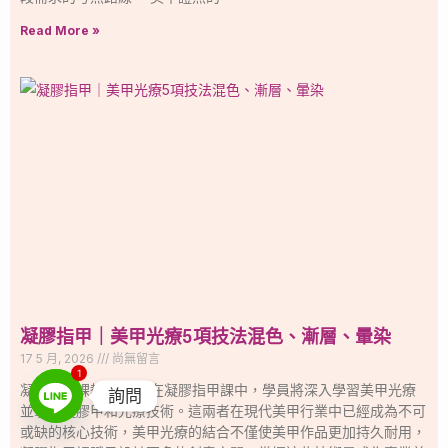
Read More »
凝膠指甲｜美甲光療5項技法混色、漸層、暈染
17 5 月, 2026
尚無留言
1
凝膠美甲課教學內容 在凝膠指甲課中，學員將深入學習美甲光療
詢問
並掌握凝膠甲和光療技術。這兩者在現代美甲行業中已經成為不可
或缺的核心技術，美甲光療的結合不僅使美甲作品更加持久耐用，