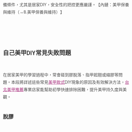
備條件，尤其是居家DIY，安全性的把控更應嚴謹。【內鏈：美甲保養
與維持（→8.美甲保養與維持）】
自己美甲DIY常見失敗問題
在居家美甲的學習過程中，常會碰到膠脫落、指甲起翹或縮膠等問
題。本段將詳述這些常見
美甲款式
DIY現象的原因及有效解決方法，
台
北美甲推薦
專業店家能幫助初學快速排除困難，提升美甲持久度與美
觀。
脫膠