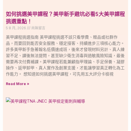
如何挑選美甲課程？美甲新手避坑必看5大美甲課程
挑選重點！
5 8 月, 2026
尚無留言
美甲課程挑選指南 美甲課程挑選不該只看學費、贈品或社群作
品，而要回到能否安全服務、穩定接客、持續進步三項核心能力。
許多美甲新手急著報名低價速成班，後來才發現材料另計、真人練
習不足、課後無法提問，甚至缺少衛生消毒與過敏風險知識，最後
需要再次付費補課。美甲課程若能兼顧指甲理論、手足保養、凝膠
操作、延甲卸甲、真人實作及創業支援，才能讓學習真正轉化為工
作能力。 想知道如何挑選美甲課程，可先用五大評分卡檢視
Read More »