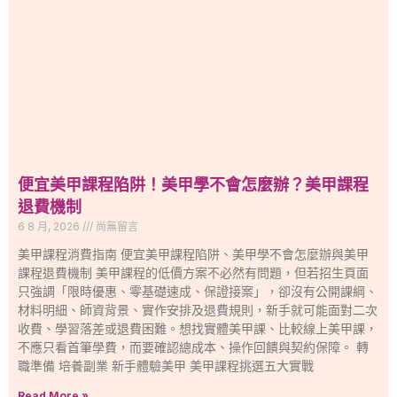
便宜美甲課程陷阱！美甲學不會怎麼辦？美甲課程
退費機制
6 8 月, 2026
尚無留言
美甲課程消費指南 便宜美甲課程陷阱、美甲學不會怎麼辦與美甲
課程退費機制 美甲課程的低價方案不必然有問題，但若招生頁面
只強調「限時優惠、零基礎速成、保證接案」，卻沒有公開課綱、
材料明細、師資背景、實作安排及退費規則，新手就可能面對二次
收費、學習落差或退費困難。想找實體美甲課、比較線上美甲課，
不應只看首筆學費，而要確認總成本、操作回饋與契約保障。 轉
職準備 培養副業 新手體驗美甲 美甲課程挑選五大實戰
Read More »