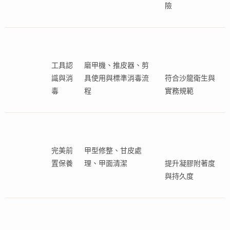
險
工具認
磨甲機、推皮器、剪
識與消
具使用與標準消毒流
符合沙龍衛生與
毒
程
實務規範
完美前
甲型修整、甘皮處
置保養
理、甲面清潔
提升凝膠附著度
與持久度