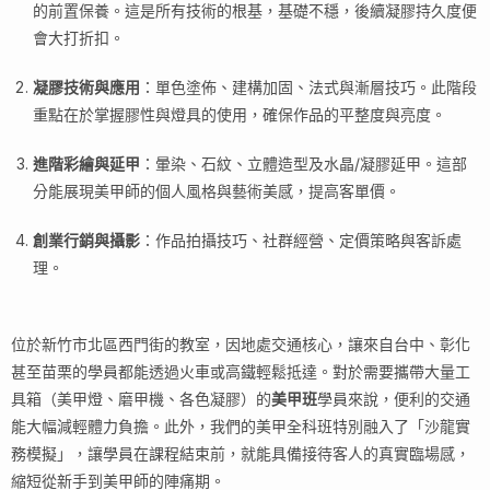
的前置保養。這是所有技術的根基，基礎不穩，後續凝膠持久度便
會大打折扣。
凝膠技術與應用
：單色塗佈、建構加固、法式與漸層技巧。此階段
重點在於掌握膠性與燈具的使用，確保作品的平整度與亮度。
進階彩繪與延甲
：暈染、石紋、立體造型及水晶/凝膠延甲。這部
分能展現美甲師的個人風格與藝術美感，提高客單價。
創業行銷與攝影
：作品拍攝技巧、社群經營、定價策略與客訴處
理。
位於新竹市北區西門街的教室，因地處交通核心，讓來自台中、彰化
甚至苗栗的學員都能透過火車或高鐵輕鬆抵達。對於需要攜帶大量工
具箱（美甲燈、磨甲機、各色凝膠）的
美甲班
學員來說，便利的交通
能大幅減輕體力負擔。此外，我們的美甲全科班特別融入了「沙龍實
務模擬」，讓學員在課程結束前，就能具備接待客人的真實臨場感，
縮短從新手到美甲師的陣痛期。