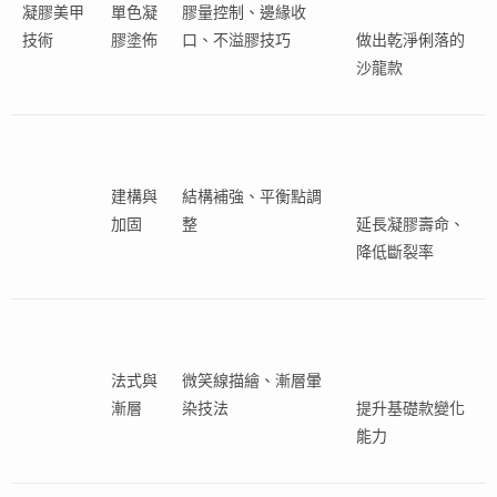
凝膠美甲
單色凝
膠量控制、邊緣收
技術
膠塗佈
口、不溢膠技巧
做出乾淨俐落的
沙龍款
建構與
結構補強、平衡點調
加固
整
延長凝膠壽命、
降低斷裂率
法式與
微笑線描繪、漸層暈
漸層
染技法
提升基礎款變化
能力