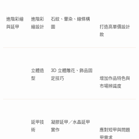
進階彩繪
進階彩
石紋、暈染、線條構
與延甲
繪設計
圖
打造高單價設計
款
立體造
3D 立體雕花、飾品固
型
定技巧
增加作品特色與
市場辨識度
延甲技
凝膠延甲／水晶延甲
術
實作
應對短甲與問題
甲需求