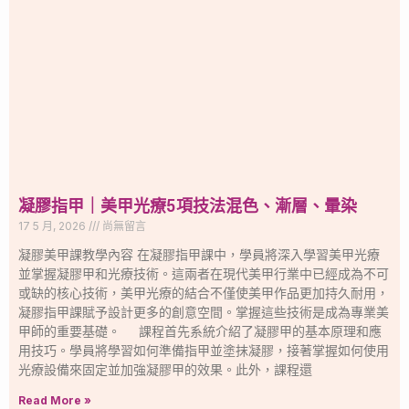
凝膠指甲｜美甲光療5項技法混色、漸層、暈染
17 5 月, 2026
尚無留言
凝膠美甲課教學內容 在凝膠指甲課中，學員將深入學習美甲光療
並掌握凝膠甲和光療技術。這兩者在現代美甲行業中已經成為不可
或缺的核心技術，美甲光療的結合不僅使美甲作品更加持久耐用，
凝膠指甲課賦予設計更多的創意空間。掌握這些技術是成為專業美
甲師的重要基礎。 課程首先系統介紹了凝膠甲的基本原理和應
用技巧。學員將學習如何準備指甲並塗抹凝膠，接著掌握如何使用
光療設備來固定並加強凝膠甲的效果。此外，課程還
Read More »