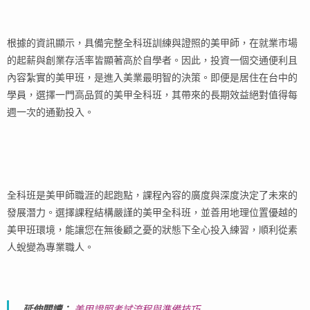
根據的資訊顯示，具備完整全科班訓練與證照的美甲師，在就業市場
的起薪與創業存活率皆顯著高於自學者。因此，投資一個交通便利且
內容紮實的美甲班，是進入美業最明智的決策。即便是居住在台中的
學員，選擇一門高品質的美甲全科班，其帶來的長期效益絕對值得每
週一次的通勤投入。
全科班是美甲師職涯的起跑點，課程內容的廣度與深度決定了未來的
發展潛力。選擇課程結構嚴謹的美甲全科班，並善用地理位置優越的
美甲班環境，能讓您在無後顧之憂的狀態下全心投入練習，順利從素
人蛻變為專業職人。
延伸閱讀：
美甲證照考試流程與準備技巧