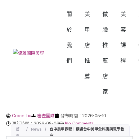
關
美
做
美
於
甲
臉
容
我
店
推
課
們
推
薦
程
薦
店
家
Grace Liu
審查團隊
發布時間：2026-05-10
更新時間：2026-08-06
No Comments
首
/
News
/
台中美甲課程｜精選台中美甲全科班與教學教
頁
室