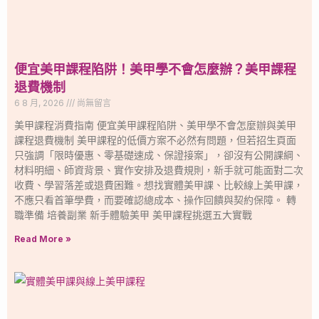
便宜美甲課程陷阱！美甲學不會怎麼辦？美甲課程
退費機制
6 8 月, 2026
尚無留言
美甲課程消費指南 便宜美甲課程陷阱、美甲學不會怎麼辦與美甲
課程退費機制 美甲課程的低價方案不必然有問題，但若招生頁面
只強調「限時優惠、零基礎速成、保證接案」，卻沒有公開課綱、
材料明細、師資背景、實作安排及退費規則，新手就可能面對二次
收費、學習落差或退費困難。想找實體美甲課、比較線上美甲課，
不應只看首筆學費，而要確認總成本、操作回饋與契約保障。 轉
職準備 培養副業 新手體驗美甲 美甲課程挑選五大實戰
Read More »