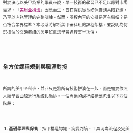
對於決心以美甲為業的學員來說，單一技術的學習已不足以應對市場
需求。「
美甲全科班
」因應而生，旨在提供從基礎保養到高階彩繪，
乃至於店務管理的完整訓練。然而，課程內容的安排是否有邏輯？是
否符合業界標準？本段落將解析美甲全科班的課程架構，並說明為何
選擇位於交通樞紐的美甲班能讓學習過程事半功倍。
全方位課程規劃與職涯對接
所謂的美甲全科班，並非只是將所有技術拼湊在一起，而是需要依照
人類學習曲線進行系統化編排。一個專業的課程結構應包含以下四個
階段：
基礎學理與保養
：指甲構造認識、病變判讀、工具消毒流程及完美