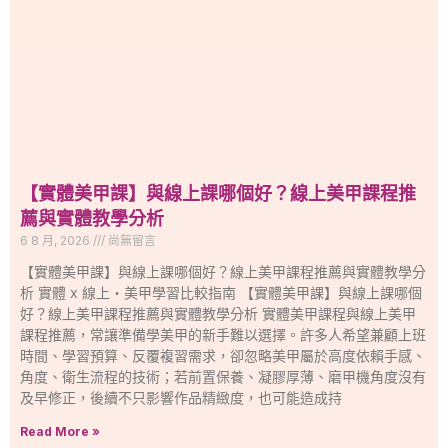
【實體美甲課】與線上課哪個好？線上美甲課程推
薦與實體教學分析
6 8 月, 2026
尚無留言
【實體美甲課】與線上課哪個好？線上美甲課程推薦與實體教學分
析 實體 x 線上・美甲學習比較指南 【實體美甲課】與線上課哪個
好？線上美甲課程推薦與實體教學分析 實體美甲課程與線上美甲
課程推薦，常讓準備學美甲的新手難以選擇。許多人希望兼顧上班
時間、學習預算、反覆複習需求，卻忽略美甲屬於高度依賴手感、
角度、衛生流程的技術；若前置保養、凝膠厚薄、磨甲機角度沒有
及早修正，後續不只影響作品精緻度，也可能造成持
Read More »