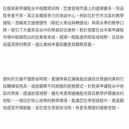
在搜尋美甲課程台中相關資訊時，您會發現市面上的選擇雖多，但品
質參差不齊。真正具備競爭力的培訓中心，例如位於竹市北區的教學
據點，憑藉其交通便捷性（鄰近火車站與轉運站）與高水準的教學口
碑，吸引了大量來自台中的學員前往進修。對於想要在台中美甲課程
市場中脫穎而出的從業者來說，選擇一間能提供跨區域視野、且技術
底蘊深厚的教室，遠比單純考量距離更具戰略意義。
便利的交通不僅節省時間，更讓學員在課後能迅速前往周邊的美材行
採購練習用具，或是觀察不同商圈的經營模式。針對美甲課程台中地
區的學員，建議放寬視野，優先考慮周邊機能完善且教學評價優良的
地點。一個位於核心地帶的教學環境，能讓您在學習過程中，更直觀
地感受市場脈動，並在發生突發狀況時，有更多應變的緩衝空間。