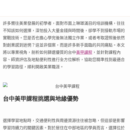
許多嚮往美業發展的初學者，面對市面上琳瑯滿目的培訓機構，往往
不知該如何選擇，深怕投入大量金錢與時間後，卻學不到接軌市場的
實戰技術。您是否也擔心學完後無法獨立作業，或者考取證照後依然
對創業感到迷惘？這並非個案，而是許多新手面臨的共同痛點。本文
將以專業視角，剖析如何篩選優質的台中
美甲課程
，並針對課程內
容、師資評估及地點便利性進行全方位解析，協助您精準找到最適合
的學習路徑，順利開啟美業職涯。
台中美甲課程挑選與地緣優勢
選擇學習地點時，交通便利性與周邊資源往往被忽略，但這卻是影響
學習持續力的關鍵因素。對於居住在中部地區的學員而言，選擇位於