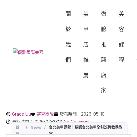
關
美
做
美
於
甲
臉
容
我
店
推
課
們
推
薦
程
薦
店
家
Grace Liu
審查團隊
發布時間：2026-05-10
更新時間：2026-07-23
No Comments
首
/
News
/
台北美甲課程｜精選台北美甲全科班與教學教
頁
室