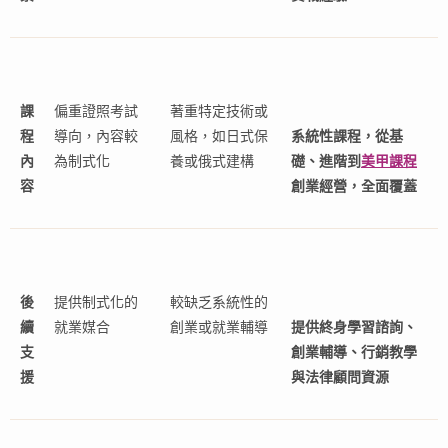
課
偏重證照考試
著重特定技術或
程
導向，內容較
風格，如日式保
系統性課程，從基
內
為制式化
養或俄式建構
礎、進階到
美甲課程
容
創業經營，全面覆蓋
後
提供制式化的
較缺乏系統性的
續
就業媒合
創業或就業輔導
提供終身學習諮詢、
支
創業輔導、行銷教學
援
與法律顧問資源