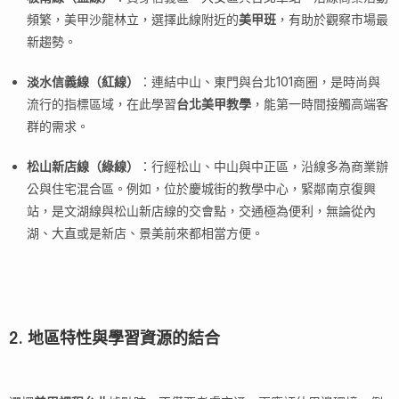
頻繁，美甲沙龍林立，選擇此線附近的
美甲班
，有助於觀察市場最
新趨勢。
淡水信義線（紅線）
：連結中山、東門與台北101商圈，是時尚與
流行的指標區域，在此學習
台北美甲教學
，能第一時間接觸高端客
群的需求。
松山新店線（綠線）
：行經松山、中山與中正區，沿線多為商業辦
公與住宅混合區。例如，位於慶城街的教學中心，緊鄰南京復興
站，是文湖線與松山新店線的交會點，交通極為便利，無論從內
湖、大直或是新店、景美前來都相當方便。
2. 地區特性與學習資源的結合