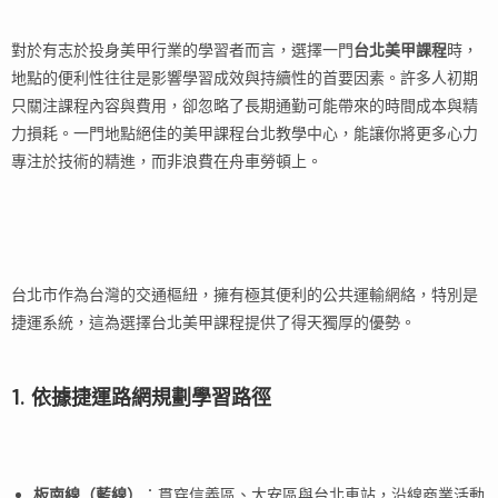
對於有志於投身美甲行業的學習者而言，選擇一門
台北美甲課程
時，
地點的便利性往往是影響學習成效與持續性的首要因素。許多人初期
只關注課程內容與費用，卻忽略了長期通勤可能帶來的時間成本與精
力損耗。一門地點絕佳的美甲課程台北教學中心，能讓你將更多心力
專注於技術的精進，而非浪費在舟車勞頓上。
台北市作為台灣的交通樞紐，擁有極其便利的公共運輸網絡，特別是
捷運系統，這為選擇台北美甲課程提供了得天獨厚的優勢。
1. 依據捷運路網規劃學習路徑
板南線（藍線）
：貫穿信義區、大安區與台北車站，沿線商業活動