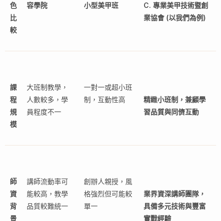
色
容學院
小型美甲班
C. 專業美甲技術暨創
比
業協會 (以我們為例)
較
課
大班制教學，
一對一或超小班
程
人數較多，學
制，互動性高
精緻小班制，兼顧學
規
員程度不一
習品質與同儕互動
模
師
講師流動率可
創辦人親授，風
資
能較高，教學
格強烈但可能較
業界資深講師團隊，
背
品質較難統一
單一
具備多元技術與豐富
景
實戰經驗