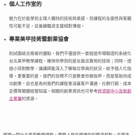
個人工作室
的
魅力在於能學到主理人獨特的技術與美感，但課程的全面性與客觀
性可能不足，且後續職涯支援相對薄弱。
專業美甲技術暨創業協會
則試圖結合兩者的優點。我們不僅提供一套經過市場驗證的系統化
台北美甲教學課程，確保你學到的是全面且實用的技術；同時，透
過小班制教學，讓講師能深入了解每位學員的狀況，給予個人化指
導。更重要的是，我們的目標不只是教會你做指甲，而是幫助你成
功創業。這也是為何我們的課程會涵蓋客戶溝通、社群行銷、成本
定價等關鍵經營知識。相關的創業資訊也可參考
經濟部中小及新創
企業署
的資源。
選擇一門台北美甲教學課程，實際上是在選擇你的職涯起點。在眾多