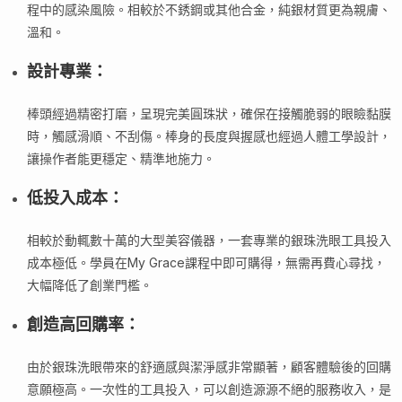
程中的感染風險。相較於不銹鋼或其他合金，純銀材質更為親膚、
溫和。
設計專業
：
棒頭經過精密打磨，呈現完美圓珠狀，確保在接觸脆弱的眼瞼黏膜
時，觸感滑順、不刮傷。棒身的長度與握感也經過人體工學設計，
讓操作者能更穩定、精準地施力。
低投入成本
：
相較於動輒數十萬的大型美容儀器，一套專業的銀珠洗眼工具投入
成本極低。學員在My Grace課程中即可購得，無需再費心尋找，
大幅降低了創業門檻。
創造高回購率
：
由於銀珠洗眼帶來的舒適感與潔淨感非常顯著，顧客體驗後的回購
意願極高。一次性的工具投入，可以創造源源不絕的服務收入，是