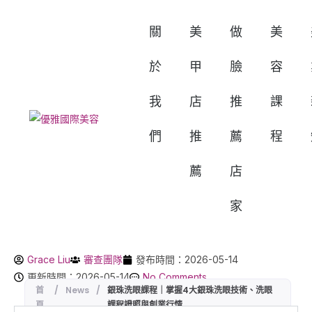
關
美
做
美
於
甲
臉
容
我
店
推
課
們
推
薦
程
薦
店
家
Grace Liu
審查團隊
發布時間：2026-05-14
更新時間：2026-05-14
No Comments
首
/
News
/
銀珠洗眼課程｜掌握4大銀珠洗眼技術、洗眼
頁
課程證照與創業行情