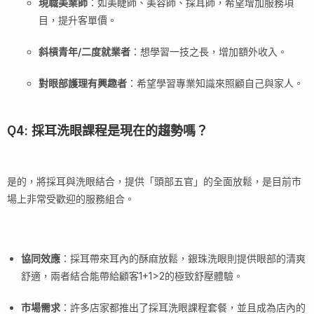
現職美業師
：如美睫師、美容師、採耳師，希望增加服務項
目，提升客單價。
斜槓青年/二度就業者
：想學習一技之長，增加額外收入。
對眼部護理有興趣者
：希望學習專業知識來照顧自己與家人。
Q4: 採耳洗眼課程是現在的趨勢嗎？
是的，將採耳與洗眼結合，提供「頭部五官」的全面放鬆，是目前市
場上非常受歡迎的服務組合。
協同效應
：採耳帶來耳內的酥麻放鬆，銀珠洗眼則提供眼部的清爽
舒適，兩者結合能帶給顧客1+1>2的極致舒壓體驗。
市場需求
：許多店家都推出了採耳洗眼課程套餐，並且成為店內的