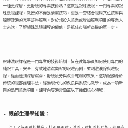
一種更深層、更舒緩的專業技術嗎？這就是銀珠洗眼。一門專業的銀
珠洗眼課程，教授的不僅是清潔技巧，更是一套結合眼周穴位按摩與
腺體疏通的完整舒壓服務。對於想投入美業或增加服務項目的專業人
士來說，了解銀珠洗眼課程的價值，是抓住市場新商機的第一步。
銀珠洗眼課程是一門專業的技術培訓，旨在教導學員如何使用專門的
純銀工具，安全且有效地清潔顧客的眼瞼內側，並刺激淚腺與瞼板
腺，從而達到深層潔淨、舒緩疲勞與改善乾澀的效果。這項服務源於
傳統的眼部護理手法，經過現代化的改良與系統化教學，成為一項新
興的熱門美業項目。課程內容通常涵蓋以下幾個核心領域：
眼部生理學知識
：
深入了解眼睛的構造，特別是眼瞼、淚腺、瞼板腺的功能，這是安