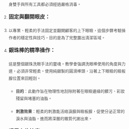
身雙手與所有工具都必須經過嚴格消毒。
固定與翻開眼皮
：
以專業、輕柔的手法固定並翻開顧客的上下眼瞼，這個步驟考驗操
作者的穩定性與技巧，目的是為了完整露出清潔區域。
銀珠棒的精準操作
：
這是整個銀珠洗眼手法的靈魂。教學會強調洗眼棒使用的角度與力
道，必須非常輕柔。使用純銀製的圓滑棒頭，沿著上下眼瞼的瞼板
腺位置來回輕刮。
目的
：此動作旨在物理性地刮除附著在眼瞼邊緣的髒污、彩妝
殘留與堵塞的油脂。
刺激效果
：輕柔的刺激能活絡淚腺與瞼板腺，促使分泌正常的
淚水與油脂，進而將深層的雜質代謝出來。