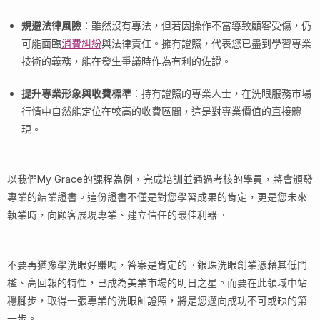
規避法律風險
：雖然沒有專法，但若因操作不當導致顧客受傷，仍
可能面臨
消費糾紛
與法律責任。擁有證照，代表您已盡到學習專業
技術的義務，能在發生爭議時作為有利的佐證。
提升專業形象與收費標準
：持有證照的專業人士，在洗眼服務市場
行情中自然能定位在較高的收費區間，這是對專業價值的直接體
現。
以我們My Grace的課程為例，完成培訓並通過考核的學員，將會頒發
專業的結業證書。這份證書不僅是對您學習成果的肯定，更是您未來
執業時，向顧客展現專業、建立信任的最佳利器。
不要再猶豫學洗眼好賺嗎，答案是肯定的。銀珠洗眼創業憑藉其低門
檻、高回報的特性，已成為美業市場的明日之星。而要在此領域中站
穩腳步，取得一張專業的洗眼師證照，將是您邁向成功不可或缺的第
一步。