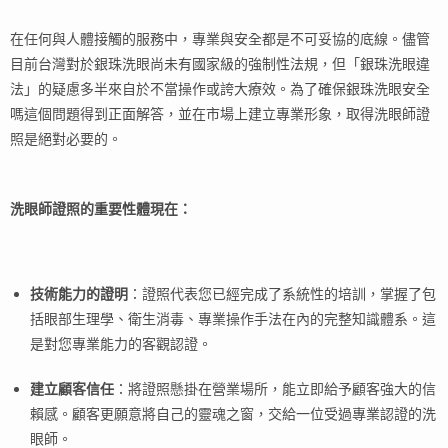
在任何與人體接觸的服務中，專業與安全都是不可妥協的底線。儘管
目前台灣對於銀珠洗眼尚未有國家級的強制性法規，但「銀珠洗眼違
法」的疑慮多半來自於不當操作或誇大療效。為了確保銀珠洗眼安全
嗎這個問題得到正面解答，並在市場上建立專業形象，取得洗眼師證
照是絕對必要的。
洗眼師證照的重要性體現在：
技術能力的證明
：證照代表您已經完成了系統性的培訓，掌握了包
括眼部生理學、衛生消毒、專業操作手法在內的完整知識體系。這
是對您專業能力的客觀認證。
建立顧客信任
：將證照懸掛在營業場所，能立即給予顧客強大的信
賴感。顧客更願意將自己的靈魂之窗，交給一位受過專業認證的洗
眼師。