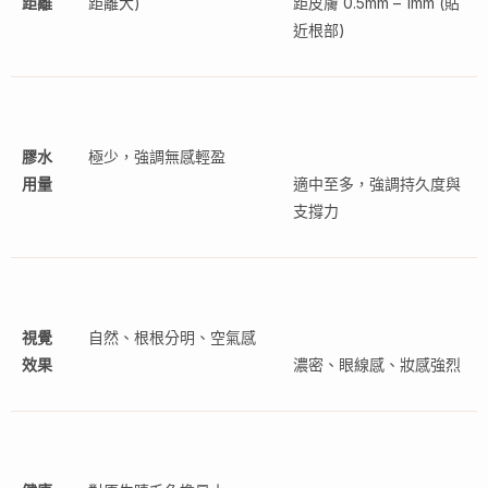
距離
距離大)
距皮膚 0.5mm – 1mm (貼
近根部)
膠水
極少，強調無感輕盈
用量
適中至多，強調持久度與
支撐力
視覺
自然、根根分明、空氣感
效果
濃密、眼線感、妝感強烈