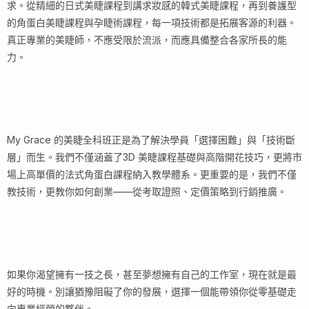
求。從精細的日式美睫課程到講求妝感的韓式美睫課程，再到養護型
的角蛋白美睫課程與孕睫術課程，每一項技術都是拓展客源的利器。
真正專業的美睫師，不應受限於流派，而應具備整合各家所長的能
力。
My Grace 的美睫全科班正是為了解決學員「選擇困難」與「技術斷
層」而生。我們不僅涵蓋了3D 美睫課程基礎與高階開花技巧，更將市
場上高單價的法式角蛋白課程納入教學體系。更重要的是，我們不僅
教技術，更教你如何創業——從考取證照、定價策略到行銷推廣。
如果你渴望擁有一技之長，甚至夢想擁有自己的工作室，現在就是最
好的時機。別讓猶豫阻礙了你的發展，選擇一個能帶領你從零基礎走
向專業經營的夥伴。