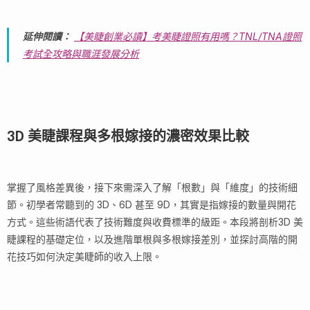
延伸閱讀：
【美睫創業必讀】考美睫證照有用嗎？TNL/TNA證照
考試全攻略與職涯發展分析
3D 美睫課程與多根嫁接的濃密效果比較
掌握了風格差異後，接下來需深入了解「根數」與「維度」的技術細
節。初學者常聽到的 3D、6D 甚至 9D，其實是指嫁接的數量與開花
方式。這些術語代表了技術難度與收費標準的級距。本段將剖析3D 美
睫課程的基礎定位，以及進階單根與多根嫁接差別，並探討高階的開
花技巧如何決定美睫師的收入上限。