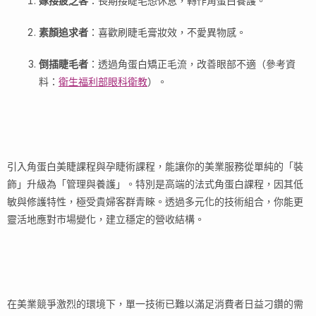
嫁接疲乏客
：長期接睫毛想休息，轉作角蛋白養護。
素顏追求者
：喜歡刷睫毛膏妝效，不愛異物感。
倒插睫毛者
：透過角蛋白矯正毛流，改善眼部不適（參考資
料：
衛生福利部眼科衛教
）。
引入角蛋白美睫課程與孕睫術課程，能讓你的美業服務從單純的「裝
飾」升級為「管理與養護」。特別是高端的法式角蛋白課程，因其低
敏與修護特性，極受貴婦客群青睞。透過多元化的技術組合，你能更
靈活地應對市場變化，建立穩定的營收結構。
在美業競爭激烈的環境下，單一技術已難以滿足消費者日益刁鑽的需