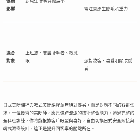
健康
對原生睫毛負擔最小
影響
需注意原生睫毛承重力
適合
上班族、養護睫毛者、敏感
對象
眼
派對妝容、喜愛明顯妝感
者
日式美睫課程與韓式美睫課程並無絕對優劣，而是對應不同的客群需
求。一位優秀的美睫師，應具備跨流派的技術整合能力。透過完整的
全科班訓練，你將能根據客戶眼型與喜好，自由切換日式安全嫁接與
韓式濃密設計，這正是提升回客率的關鍵所在。