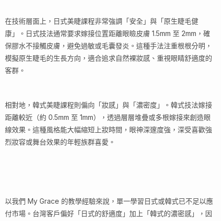
在技術層面上，日式美睫課程非常強調「安全」與「原生睫毛健
康」。日式技法通常要求嫁接位置距離眼瞼皮膚 1.5mm 至 2mm，確
保膠水不接觸皮膚，避免過敏或毛囊發炎。這種手法注重根根分明，
模擬原生睫毛的生長方向，適合追求自然裸妝感、重視眼睛舒適度的
客群。
相對地，韓式美睫課程則偏向「妝感」與「濃密度」。韓式技法嫁接
距離較近（約 0.5mm 至 1mm），透過層層堆疊或多根嫁接來創造眼
線效果。這種風格能大幅縮短上妝時間，眼神深邃度強，深受喜歡強
烈妝容或舞台效果的年輕族群喜愛。
以我們 My Grace 的教學經驗來說，單一學習日式或韓式已不足以應
付市場。台灣客戶偏好「日式的舒適度」加上「韓式的濃密感」，因