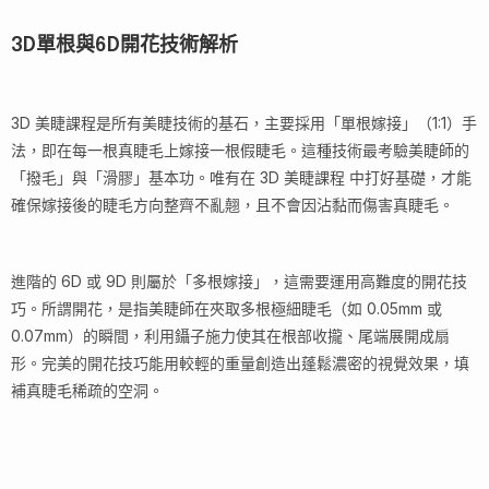
3D單根與6D開花技術解析
3D 美睫課程是所有美睫技術的基石，主要採用「單根嫁接」（1:1）手
法，即在每一根真睫毛上嫁接一根假睫毛。這種技術最考驗美睫師的
「撥毛」與「滑膠」基本功。唯有在 3D 美睫課程 中打好基礎，才能
確保嫁接後的睫毛方向整齊不亂翹，且不會因沾黏而傷害真睫毛。
進階的 6D 或 9D 則屬於「多根嫁接」，這需要運用高難度的開花技
巧。所謂開花，是指美睫師在夾取多根極細睫毛（如 0.05mm 或
0.07mm）的瞬間，利用鑷子施力使其在根部收攏、尾端展開成扇
形。完美的開花技巧能用較輕的重量創造出蓬鬆濃密的視覺效果，填
補真睫毛稀疏的空洞。