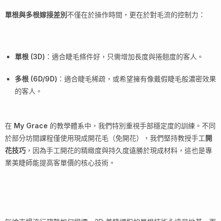
單根與多根嫁接差別
不僅在於操作時間，更在於對毛流的控制力：
單根 (3D)
：適合睫毛條件好，只需增加長度與捲翹度的客人。
多根 (6D/9D)
：適合睫毛稀疏，或希望擁有像戴假睫毛般濃密效果
的客人。
在
My Grace
的教學體系中，我們特別重視手部穩定度的訓練。不同
於部分坊間課程僅使用現成開花毛（免開花），我們堅持教授手工
開
花技巧
，因為手工開花的精緻度與持久度遠勝於現成材料，這也是專
業美睫師能提高客單價的核心技術。