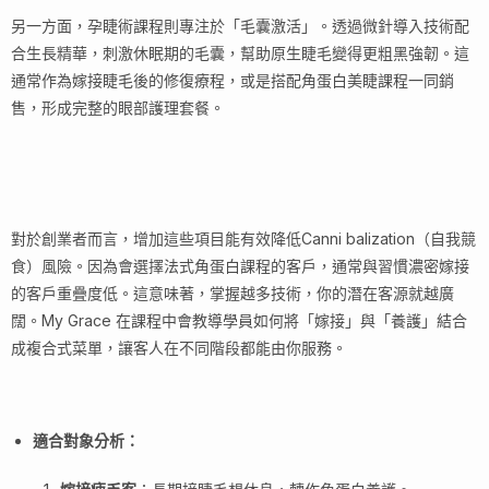
另一方面，孕睫術課程則專注於「毛囊激活」。透過微針導入技術配
合生長精華，刺激休眠期的毛囊，幫助原生睫毛變得更粗黑強韌。這
通常作為嫁接睫毛後的修復療程，或是搭配角蛋白美睫課程一同銷
售，形成完整的眼部護理套餐。
對於創業者而言，增加這些項目能有效降低Canni balization（自我競
食）風險。因為會選擇法式角蛋白課程的客戶，通常與習慣濃密嫁接
的客戶重疊度低。這意味著，掌握越多技術，你的潛在客源就越廣
闊。My Grace 在課程中會教導學員如何將「嫁接」與「養護」結合
成複合式菜單，讓客人在不同階段都能由你服務。
適合對象分析：