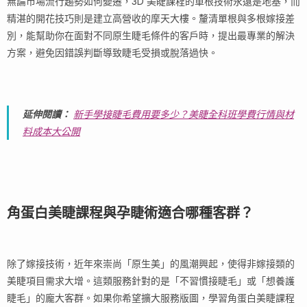
無論市場流行趨勢如何變遷，3D 美睫課程的單根技術永遠是地基，而
精湛的開花技巧則是建立高營收的摩天大樓。釐清單根與多根嫁接差
別，能幫助你在面對不同原生睫毛條件的客戶時，提出最專業的解決
方案，避免因錯誤判斷導致睫毛受損或脫落過快。
延伸閱讀：
新手學接睫毛費用要多少？美睫全科班學費行情與材
料成本大公開
角蛋白美睫課程與孕睫術適合哪種客群？
除了嫁接技術，近年來崇尚「原生美」的風潮興起，使得非嫁接類的
美睫項目需求大增。這類服務針對的是「不習慣接睫毛」或「想養護
睫毛」的龐大客群。如果你希望擴大服務版圖，學習角蛋白美睫課程