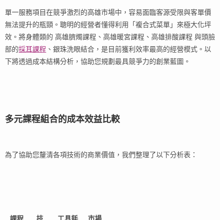
單一服務項目在競爭激烈的高雄市場中，容易面臨客源受限與客單價
無法提升的瓶頸。聰明的經營者懂得利用「複合式菜單」來極大化坪
效。將身體類的 高雄臍燭課程、高雄暖宮課程、高雄排酸課程 與頭臉
部的
採耳課程
、銀珠洗眼結合，是目前獲利效率最高的經營模式。以
下將透過成本結構分析，協助您規劃最具競爭力的創業藍圖。
多元課程組合的成本效益比較
為了協助您釐清各項技術的商業價值，我們整理了以下分析表：
課程
技
工具耗
市場