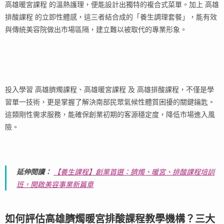
高雄暖宮課程 的溫熱護理，便能設計出獨特的複合式菜單。加上 高雄
排酸課程 的立即性體感，這三者結合成的「養生調理套餐」，能有效
與傳統美容院做出市場區隔，建立難以被取代的專業形象。
投入學習 高雄臍燭課程、高雄暖宮課程 及 高雄排酸課程，不僅是學
習單一技術，更是掌握了解決南部民眾氣候性體質困擾的關鍵鑰匙。
這類剛性需求服務，能確保創業初期的客源穩定度，降低市場進入風
險。
延伸閱讀：
【養生課程】創業首選：臍燭、暖宮、排酸課程培訓
班，開啟美容事業新篇章
如何評估高雄臍燭暖宮排酸課程教學機構？三大