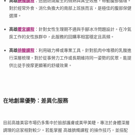
高雄
臍燭課程
：透過燃燒產生的微熱與真空效應，帶動腹部循環。
對於經常外食、消化負擔大的南部上班族而言，是極佳的腹部保健
選擇。
高雄
暖宮課程
：針對女性生理期不適與手腳冰冷問題設計。在冷氣
房工作的女性族群中，此服務的回購率相當穩定且高頻。
高雄
排酸課程
：利用磁力棒或專業工具，針對肌肉中堆積的乳酸進
行深層梳理。對於從事勞力工作或長期維持同一姿勢的民眾，能提
供比徒手按摩更顯著的舒緩效果。
在地創業優勢：差異化服務
目前高雄美容市場仍多集中於臉部護膚或美甲美睫，專注於身體深層
調理的店家相對較少。若能掌握 高雄臍燭課程 的操作技巧，並搭配