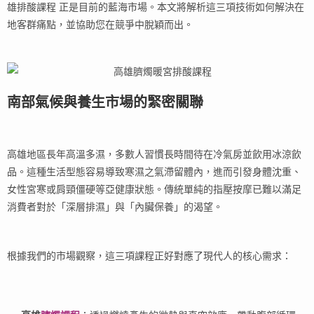
雄排酸課程 正是目前的藍海市場。本文將解析這三項技術如何解決在
地客群痛點，並協助您在競爭中脫穎而出。
南部氣候與養生市場的緊密關聯
高雄地區長年高溫多濕，多數人習慣長時間待在冷氣房並飲用冰涼飲
品。這種生活型態容易導致寒濕之氣滯留體內，進而引發身體沈重、
女性宮寒或肩頸僵硬等亞健康狀態。傳統單純的指壓按摩已難以滿足
消費者對於「深層排濕」與「內臟保養」的渴望。
根據我們的市場觀察，這三項課程正好對應了現代人的核心需求：