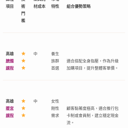
項目
術
材成本
特性
組合優勢策略
門
檻
高雄
中
養生
臍燭
族群
適合搭配全身指壓，作為升級
課程
首選
加購項目，提升整體客單價。
高雄
中
女性
暖宮
剛性
顧客黏著度極高，適合推行包
課程
需求
卡制或會員制，建立穩定現金
流。