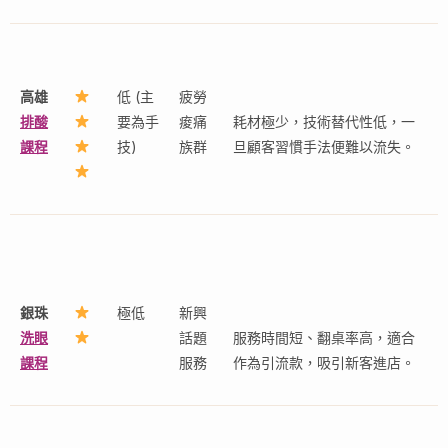
高雄
低 (主
疲勞
排酸
要為手
痠痛
耗材極少，技術替代性低，一
課程
技)
族群
旦顧客習慣手法便難以流失。
銀珠
極低
新興
洗眼
話題
服務時間短、翻桌率高，適合
課程
服務
作為引流款，吸引新客進店。