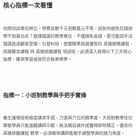
核心指標一次看懂
坊間培訓單位林立，學費從數千元到數萬元不等，該如何避免花錢卻
學不到真功夫？選擇錯誤的教學單位，不僅損失金錢，更可能因手法
錯誤造成顧客受傷，引發糾紛。想要精準挑選優質的 高雄臍燭課程、
高雄暖宮課程 與 高雄排酸課程 培訓班，必須深入檢視以下三大核心
指標，確保學習成效符合執業標準。
指標一：小班制教學與手把手實操
養生護理技術極度講求手感、力道與穴位的精準度。大班制教學往往
導致學員只能遠觀講師示範，無法親自操作或獲得即時矯正。優良的
高雄排酸課程 教學，必須確保講師能親手調整學員的施力角度。