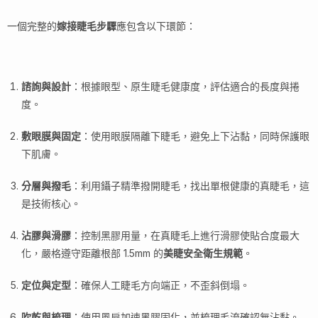
一個完整的
嫁接睫毛步驟
應包含以下環節：
諮詢與設計
：根據眼型、原生睫毛健康度，評估適合的長度與捲
度。
敷眼膜與固定
：使用眼膜隔離下睫毛，避免上下沾黏，同時保護眼
下肌膚。
分層與撥毛
：利用鑷子精準撥開睫毛，找出單根健康的真睫毛，這
是技術核心。
沾膠與滑膠
：控制黑膠用量，在真睫毛上進行滑膠使貼合度最大
化，嚴格遵守距離根部 1.5mm 的
美睫安全衛生規範
。
定位與定型
：確保人工睫毛方向端正，不歪斜倒塌。
吹乾與梳理
：使用風扇加速黑膠固化，並梳理毛流確認無沾黏。