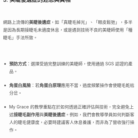
3. 美睫後遺症的迷思與真相
網路上流傳的
美睫後遺症
，如「真睫毛掉光」、「眼皮鬆弛」，多半
是因為長期接睫毛未適度休息，或是遇到技術不良的美睫師使用「種
睫毛」手法所致。
預防方式
：選擇受過完整訓練的美睫師，使用通過 SGS 認證的產
品。
角蛋白風險
：若
角蛋白原理
應用不當，過度頻繁操作會使睫毛乾枯
分岔。
My Grace 的教學重點在於如何透過正確評估與技術，完全避免上
述
接睫毛副作用
與
美睫後遺症
。例如，我們會教導學員如何判斷客
人的睫毛健康度，必要時建議客人休息養護，而非為了營收強行操
作。