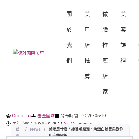
關
美
做
美
於
甲
臉
容
我
店
推
課
們
推
薦
程
薦
店
家
Grace Liu
審查團隊
發布時間：2026-05-10
更新時間：2026-05-10
No Comments
首
/
News
/
美睫是什麼？接睫毛原理、角蛋白差異與副作
頁
用完整解析