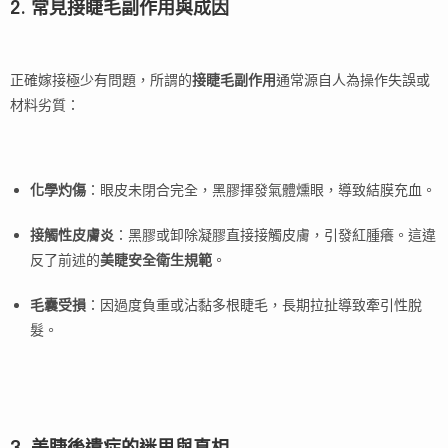
2. 常見接睫毛副作用與成因
正確嫁接極少有問題，所謂的
接睫毛副作用
通常源自人為操作失誤或
材料劣質：
化學灼傷
：眼皮未閉合完全，黑膠揮發氣體燻眼，導致結膜充血。
接觸性皮膚炎
：黑膠或卸除凝膠直接接觸皮膚，引發紅腫癢。這違
反了前述的
美睫安全衛生規範
。
毛囊受損
：因過度負重或沾黏多根睫毛，長期拉扯導致牽引性脫
髮。