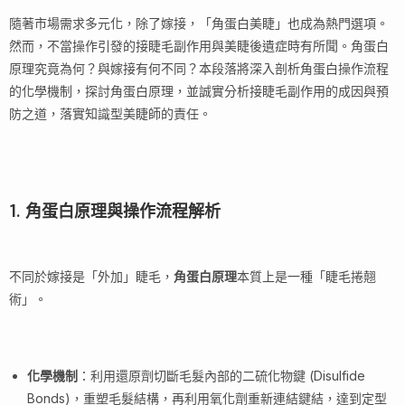
隨著市場需求多元化，除了嫁接，「角蛋白美睫」也成為熱門選項。
然而，不當操作引發的接睫毛副作用與美睫後遺症時有所聞。角蛋白
原理究竟為何？與嫁接有何不同？本段落將深入剖析角蛋白操作流程
的化學機制，探討角蛋白原理，並誠實分析接睫毛副作用的成因與預
防之道，落實知識型美睫師的責任。
1. 角蛋白原理與操作流程解析
不同於嫁接是「外加」睫毛，
角蛋白原理
本質上是一種「睫毛捲翹
術」。
化學機制
：利用還原劑切斷毛髮內部的二硫化物鍵 (Disulfide
Bonds)，重塑毛髮結構，再利用氧化劑重新連結鍵結，達到定型