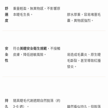
舒
重量輕盈，無異物感，不影響原
適
本睫毛生長。
膠水厚重，容易堵塞毛
度
囊，異物感強烈。
安
符合
美睫安全衛生規範
，不接觸
全
皮膚，降低過敏風險。
易造成毛囊炎、原生睫
性
毛斷裂，甚至導致紅腫
發炎。
持
隨真睫毛代謝週期自然脫落（約
久
3-6 週）。
雖然看似持久，但脫落