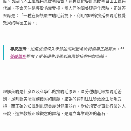
度、長度的人工纖維與真睫毛結合。這種技術容許真睫毛自由生長與
代謝，不會因沾黏導致毛囊受損。當人們詢問美睫是什麼時，正確答
案應是：「一種在保護原生睫毛前提下，利用物理嫁接延長睫毛視覺
效果的精密工藝。」
專家提示
：如果您想深入學習如何判斷毛流與選用正確膠水，**
美睫課程
提供了從基礎生理學到高階嫁接的完整訓練。
理解美睫是什麼以及科學化的接睫毛原理，區分種睫毛跟接睫毛差
別，是判斷美睫服務優劣的關鍵。錯誤的認知往往導致原生睫毛受
損，而正確的知識則能讓美麗與健康並存。對於想要從事此行業的人
來說，選擇教授正確觀念的課程，是建立專業職涯的基石。