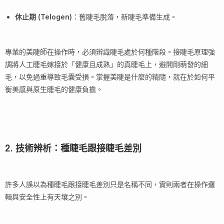
休止期 (Telogen)
：舊睫毛脫落，新睫毛準備生成。
專業的美睫師在操作時，必須辨識睫毛處於何種階段。接睫毛原理強
調將人工睫毛嫁接於「健康且成熟」的真睫毛上，避開剛萌發的細
毛，以免過重導致毛囊受損。掌握美睫是什麼的精隨，就在於如何平
衡美感與原生睫毛的健康負擔。
2. 技術辨析：種睫毛跟接睫毛差別
許多人誤以為種睫毛跟接睫毛差別只是名稱不同，實則兩者在操作邏
輯與安全性上有天壤之別。