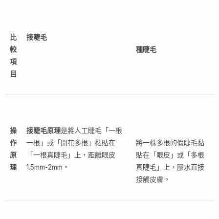
比
接睫毛
較
種睫毛
項
目
操
接睫毛原理
是將人工睫毛「一根
作
一根」或「開花多根」黏貼在
將一株多根的假睫毛黏
原
「一根真睫毛」上，距離眼皮
貼在「眼皮」或「多根
理
1.5mm-2mm。
真睫毛」上，膠水直接
接觸皮膚。