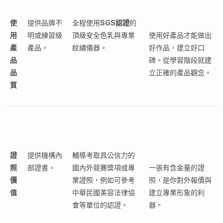
使
提供品牌不
全程使用
SGS認證
的
用
明或練習級
頂級安全色乳與專業
使用好產品才能做出
產
產品。
紋繡儀器。
好作品，建立好口
品
碑。從學習階段就建
品
立正確的產品觀念。
質
證
提供機構內
輔導考取具公信力的
照
部證書。
國內外競賽獎項或專
一張有含金量的證
價
業證照，例如可參考
照，是你對外報價與
值
中華民國美容法律協
建立專業形象的利
會等單位的認證。
器。