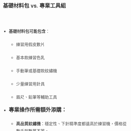
基礎材料包 vs. 專業工具組
基礎材料包可能包含
：
練習用假皮數片
基本款練習色乳
手動筆或基礎款紋繡機
少量練習用針具
眉尺、鉛筆等輔助工具
專業操作所需額外添購：
高品質紋繡機
：穩定性、下針精準度都遠高於練習機，價格從
數千到數萬不等。