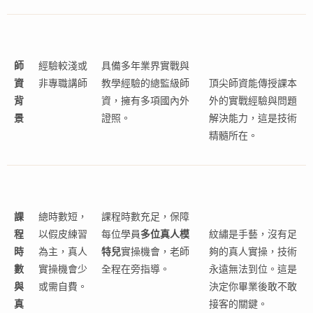
師
經驗較淺或
具備多年業界實戰與
資
非專職講師
教學經驗的總監級師
頂尖師資能傳授課本
背
資，擁有多項國內外
外的實戰經驗與問題
景
證照。
解決能力，這是技術
精髓所在。
課
總時數短，
課程時數充足，保障
程
以假皮練習
每位學員
多位真人模
紋繡是手藝，沒有足
時
為主，真人
特兒
實操機會，老師
夠的真人實操，技術
數
實操機會少
全程在旁指導。
永遠無法到位。這是
與
或需自費。
決定你畢業後敢不敢
真
接客的關鍵。