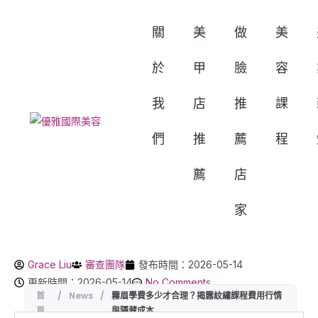
關
美
做
美
於
甲
臉
容
我
店
推
課
們
推
薦
程
薦
店
家
Grace Liu
審查團隊
發布時間：2026-05-14
更新時間：2026-05-14
No Comments
首
/
News
/
霧眉學費多少才合理？揭露紋繡課程費用行情
頁
與隱藏成本