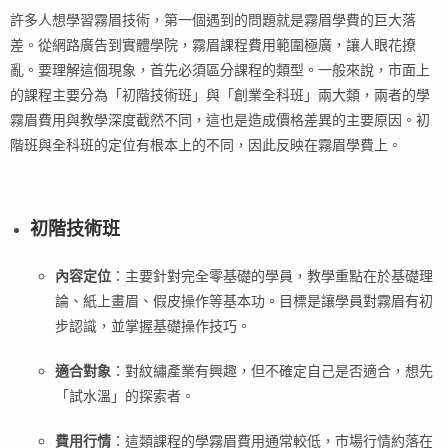
許多人想學習霧眉技術，第一個遇到的問題就是霧眉學費的巨大落
差。從網路廣告到實體學院，霧眉課程費用範圍極廣，讓人眼花撩
亂。要理解這個現象，首先必須區分課程的類型。一般來說，市面上
的課程主要分為「初階技術班」與「創業全科班」兩大類，兩者的學
霧眉費用與教學深度截然不同，這也是造成價格差異的主要原因。初
階班與全科班的定位有根本上的不同，因此反映在霧眉學費上。
初階技術班
內容定位
：主要針對完全零基礎的學員，教學重點在於基礎理
論、紙上畫眉、假皮操作等基本功。目標是讓學員對霧眉有初
步認識，並掌握基礎操作技巧。
適合對象
：對紋繡產業有興趣，但不確定自己是否適合，想先
「試水溫」的探索者。
費用行情
：這類課程的學霧眉費用通常較低，市場行情約落在