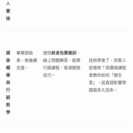
人
實
操
課
畢業即結
提供
終身免費複訓
、
後
束，無後續
線上問題解答、創業
技術學會了，但客人
輔
支援。
行銷課程、客源開發
從哪來？高價值課程
導
技巧。
會教你如何「做生
與
意」，這直接影響學
行
霧眉多久回本。
銷
教
學