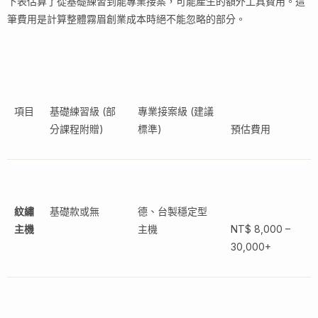
下表估算了從基礎練習到能專業接案，可能產生的額外工具費用。這
筆費用是計算整體霧眉創業成本時絕不能忽略的部分。
項目
基礎練習級 (部
專業接案級 (建議
分課程附贈)
標準)
預估費用
紋繡
基礎款或無
德、台製穩定型
主機
主機
NT$ 8,000 –
30,000+