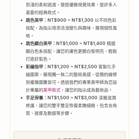
到淺的柔和過渡，營造優雅視覺效果，是許多人
喜愛的經典款式。
跳色美甲：NT$900 ~ NT$1,300
以不同色彩
搭配，為指尖增添活潑變化與趣味，展現個性風
格。
跳色顯白美甲：NT$1,000 ~ NT$1,400
精選
顯白色系搭配，讓您的膚色更顯白皙明亮，輕鬆
打造好氣色。
彩繪指甲：NT$1,200 ~ NT$2,500
客製化手
繪圖案，展現獨一無二的藝術美感，從簡約線條
到複雜圖騰皆可。透過我們的專業美甲師為您設
計專屬的
美甲款式
，讓您的指尖成為藝術品。
手足保養：NT$1,500 ~ NT$3,000
深層滋潤
修護，讓您的雙手雙足恢復柔嫩細緻，包含去角
質、按摩及敷膜等步驟。