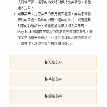
抗日常磨損，讓您的指尖時刻保持完美狀態，散發
迷人光采。
光療美甲：
光療美甲的應用範圍極廣，無論您偏愛
簡約的單色、柔和的漸層、經典的法式，或是極具
創意的彩繪設計，都能透過光療技術完美呈現。
May Nails精選國際認證的高品質光療凝膠產品，確
保美甲過程安全無虞，並提供多樣化的顏色與款式
供您選擇，讓您的雙手展現獨特魅力。
漸層美甲
季節美甲
節慶美甲