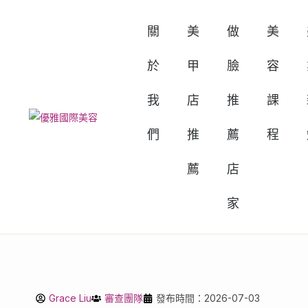
關
美
做
美
於
甲
臉
容
我
店
推
課
們
推
薦
程
薦
店
家
Grace Liu
審查團隊
發布時間：2026-07-03