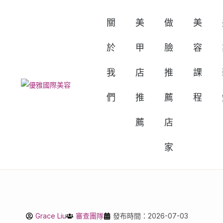
關
美
做
美
於
甲
臉
容
我
店
推
課
們
推
薦
程
薦
店
家
Grace Liu
審查團隊
發布時間：2026-07-03