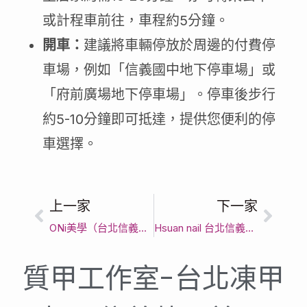
或計程車前往，車程約5分鐘。
開車：
建議將車輛停放於周邊的付費停
車場，例如「信義國中地下停車場」或
「府前廣場地下停車場」。停車後步行
約5-10分鐘即可抵達，提供您便利的停
車選擇。
上一家
下一家
ONi美學（台北信義區後山埤美甲店/ 台北飄霧眉粉霧眉霧唇推薦/台北熱蠟除毛）｜臺北市精緻做指甲首選｜客製化美甲款式與頂級光療指甲服務
Hsuan nail 台北信義區基隆路平價美甲 專業沙龍店首選 市政府站推薦 人氣光療指甲 漸層彩繪 卸甲 修腳 優質手部保養價格 足部護理 凝膠好評 韓系日系簡約 上班族優惠 小資族 單色 造型 高cp值便宜 dcard ptt 小紅書熱門雜誌款｜臺北市精緻做指甲首選｜客製化美甲款式與頂級光療指甲服務
質甲工作室-台北凍甲