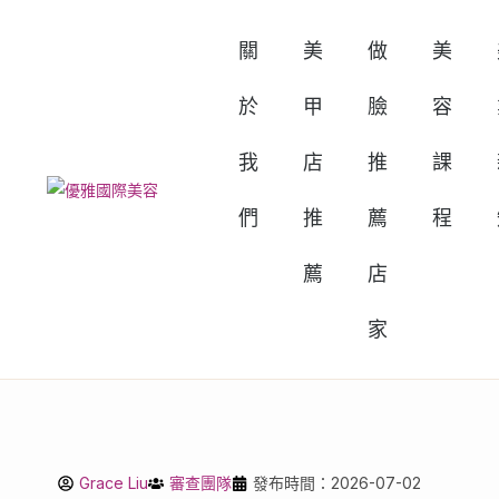
關
美
做
美
於
甲
臉
容
我
店
推
課
們
推
薦
程
薦
店
家
Grace Liu
審查團隊
發布時間：2026-07-02