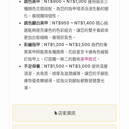
跳色美甲：NT$900 ~ NT$1,300
運用兩至三
種顏色交錯搭配，為您的指甲增添活潑生動的變
化，展現獨特個性。
跳色顯白美甲：NT$950 ~ NT$1,400
精心挑
選能夠提亮膚色的色彩組合，讓您的雙手看起來
更加白皙細緻，展現好氣色。
彩繪指甲：NT$1,200 ~ NT$2,500
我們的專
業美甲師能將各種圖案、花紋甚至卡通角色繪製
於指甲上，打造獨一無二的藝術
美甲款式
。
手足保養：NT$1,500 ~ NT$3,000
提供深層
清潔、去角質、按摩及滋潤護理，讓您的手腳肌
膚恢復柔嫩細滑，從指尖到腳趾都散發健康光
澤。
店家資訊