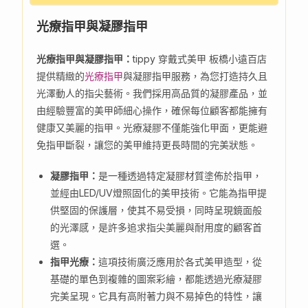
光療指甲與凝膠指甲
光療指甲與凝膠指甲：
tippy 穿戴式美甲 板橋小遠百店
提供精緻的
光療指甲
與凝膠指甲服務，為您打造持久且
光澤動人的指尖藝術。我們採用高品質的凝膠產品，並
由經驗豐富的美甲師細心操作，確保每位顧客都能擁有
健康又美麗的指甲。光療凝膠不僅能強化甲面，更能避
免指甲斷裂，讓您的美甲維持更長時間的完美狀態。
凝膠指甲：
是一種透過特定凝膠材質塗佈於指甲，
並經由LED/UV燈照固化的美甲技術。它能為指甲提
供堅固的保護層，使其不易受損，同時呈現鏡面般
的光澤感，是許多追求指尖美麗與耐用度的顧客首
選。
指甲光療：
這項技術廣泛應用於各式美甲造型，從
基礎的單色到複雜的圖案彩繪，都能透過光療凝膠
完美呈現。它具有高附著力與不易掉色的特性，讓