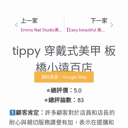
上一家
下一家
Emma Nail Studio美甲工作室預約制｜新北市精緻做指甲首選｜客製化美甲款式與頂級光療指甲服務
【Easy beautiful 美的工作室】｜新北市過年美甲｜PTT爆推精緻美甲造型
tippy 穿戴式美甲 板
橋小遠百店
資料來源：Google Map
⭐總評價：5.0
⭐總評論數：83
顧客肯定：
許多顧客對於店員和店長的
耐心與親切服務讚譽有加，表示在選購和