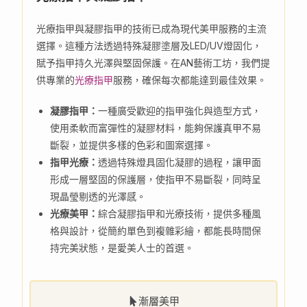
光療指甲與凝膠指甲的技術已成為現代美甲服務的主流
選擇。這種方法透過特殊凝膠塗層及LED/UV燈固化，
賦予指甲持久光澤與堅固保護。在AN藝術工坊，我們提
供專業的
光療指甲
服務，確保每次都能達到最佳效果。
凝膠指甲：
一種廣受歡迎的指甲強化與造型方式，
使用柔軟而富彈性的凝膠材料，能夠保護真甲不易
斷裂，並提供多樣的色彩和圖案選擇。
指甲光療：
透過特殊燈具固化凝膠的過程，讓甲面
形成一層堅固的保護層，使指甲不易斷裂，同時呈
現晶瑩剔透的光澤感。
光療美甲：
綜合凝膠指甲和光療技術，提供多種風
格與設計，從簡約單色到複雜彩繪，都能長時間保
持完美狀態，是愛美人士的首選。
漸層美甲