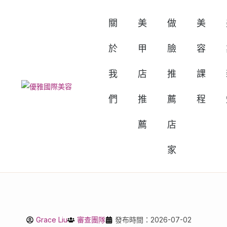
關
美
做
美
於
甲
臉
容
我
店
推
課
們
推
薦
程
薦
店
家
Grace Liu
審查團隊
發布時間：2026-07-02