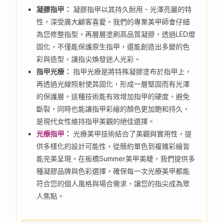
凝膠指甲：
凝膠指甲以其持久耐用、光澤亮麗的特
性，深受廣大顧客喜愛。我們的專業美甲師會仔細
為您修整指型，再層層塗刷高品質凝膠，透過LED燈
固化，不僅能保護原生指甲，還能創造出多變的色
彩與造型，讓指尖煥發迷人光彩。
指甲光療：
指甲光療是將特殊凝膠塗布於指甲上，
再透過光線照射使其固化，形成一層堅固而有光澤
的保護層。這種技術能有效增加指甲的硬度，避免
斷裂，同時也能讓指甲彩繪的顏色更加飽和持久，
是現代女性維持指甲美觀的絕佳選擇。
光療指甲
：
光療美甲技術結合了美觀與實用性，提
供多樣化的設計可能性，從簡約單色到複雜彩繪皆
能完美呈現。在板橋Summer美甲美睫，我們提供多
種凝膠品牌與色彩選擇，確保每一次光療美甲都能
符合您的個人風格與場合需求，讓您的指尖成為眾
人焦點。