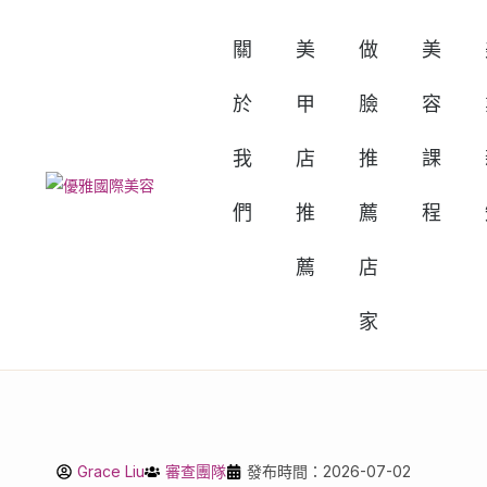
關
美
做
美
於
甲
臉
容
我
店
推
課
們
推
薦
程
薦
店
家
Grace Liu
審查團隊
發布時間：2026-07-02