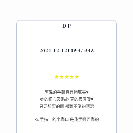
D P
2024-12-12T09:47:34Z
★
★
★
★
★
阿溫的手藝真有夠厲害♥️
她的細心及貼心 真的很溫暖♥️
只要想要的圖 都難不倒的阿溫
P.s 手指上的小傷口 是我手賤弄傷的