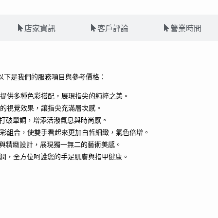
店家資訊
客戶評論
營業時間
以下是我們的服務項目與參考價格：
提供多種色彩搭配，展現指尖的純粹之美。
的視覺效果，讓指尖充滿層次感。
打破單調，增添活潑氣息與時尚感。
彩組合，使雙手看起來更加白皙細緻，氣色倍增。
與精緻設計，展現獨一無二的藝術美感。
潤，全方位呵護您的手足肌膚與指甲健康。