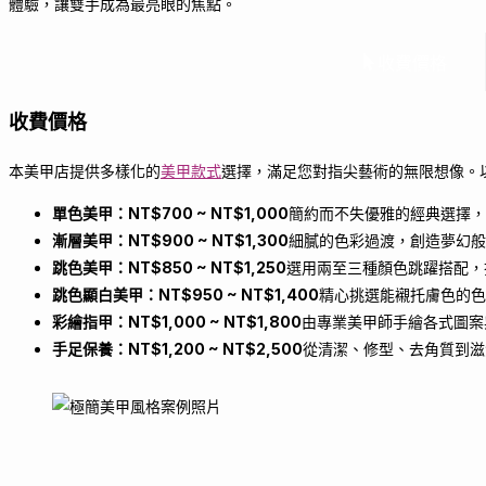
體驗，讓雙手成為最亮眼的焦點。
收費價格
收費價格
本美甲店提供多樣化的
美甲款式
選擇，滿足您對指尖藝術的無限想像。
單色美甲：NT$700 ~ NT$1,000
簡約而不失優雅的經典選擇，
漸層美甲：NT$900 ~ NT$1,300
細膩的色彩過渡，創造夢幻般
跳色美甲：NT$850 ~ NT$1,250
選用兩至三種顏色跳躍搭配，
跳色顯白美甲：NT$950 ~ NT$1,400
精心挑選能襯托膚色的色
彩繪指甲：NT$1,000 ~ NT$1,800
由專業美甲師手繪各式圖案
手足保養：NT$1,200 ~ NT$2,500
從清潔、修型、去角質到滋