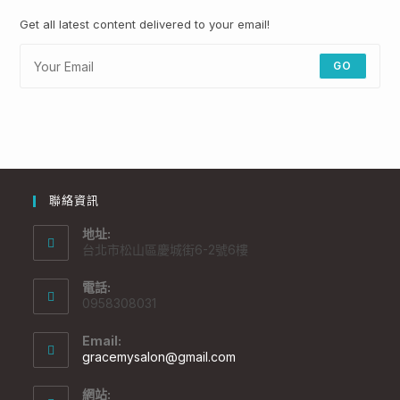
Get all latest content delivered to your email!
GO
聯絡資訊
地址:
台北市松山區慶城街6-2號6樓
電話:
0958308031
Email:
Opens
gracemysalon@gmail.com
in
your
網站: