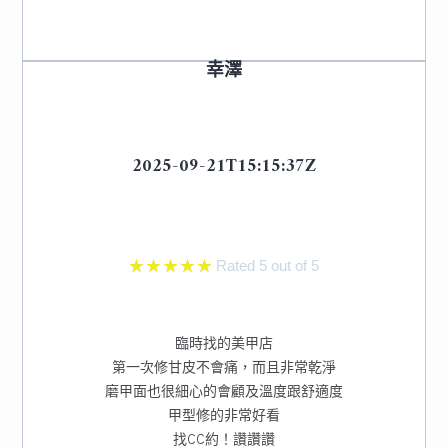
幸澤
2025-09-21T15:15:37Z
★
★
★
★
★
Rated 5 out of 5
臨時找的美甲店
第一次修甘皮不會痛，而且非常乾淨
磨甲面也很細心的會顧及溫度跟舒適度
甲型修的非常好看
找CC約！讚讚讚