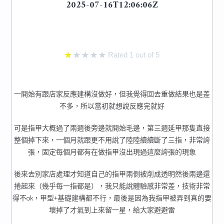
2025-07-16T12:06:06Z
★
★
★
★
★
Rated 1 out of 5
一開始有跟店家反應建構沒做好，但我覺得回去重做結果也是差
不多，所以當初就想說反應完就好
可是指甲大概過了兩週後旁邊就開始毛邊，第三週延甲那隻直接
整個掉下來，一個月就跟更不用說了陸陸續續斷了三指，非常誇
張，固定每個月都有在做指甲沒出現過這麼誇張的現象
後來去別家店處理才知道自己的指甲兩側被削成透明然後兩邊還
捲起來（幾乎每一指都是），我只能說體驗感非常差，技術非常
得不ok，甲型+基礎建構都不行，最後是因為我指甲被弄到真的要
壞掉了才氣到上來留一星，給大家避避雷