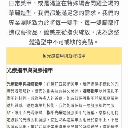
日常美甲，或是渴望在特殊場合閃耀全場的
華麗造型，我們都能滿足您的需求。我們的
專業團隊致力於將每一雙手、每一雙腳都打
造成藝術品，讓美麗從指尖綻放，成為您整
體造型中不可或缺的亮點。
光療指甲與凝膠指甲
光療指甲與凝膠指甲
光療指甲與凝膠指甲：
在黛莉亞藝術美甲，我們提供多樣化的光
療與凝膠服務，讓您的指尖擁有持久美麗。
凝膠指甲
以其溫和不
傷甲的特性，成為許多人的首選，能有效保護指甲並呈現晶瑩剔
透的質感。透過專業的技術，我們能確保每一層凝膠都均勻服
貼，讓甲面光滑細緻。
指甲光療
是凝膠美甲的統稱，意指利用特
定波長的光線固化凝膠，使色彩與造型牢固附著於指甲上，不易
脫落或刮損。黛莉亞藝術美甲選用高品質的凝膠產品，搭配精準