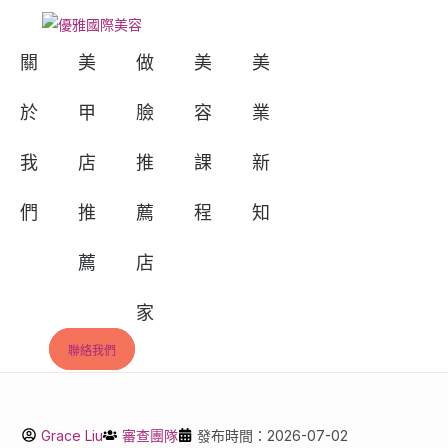
Skip
to
關
美
做
美
美
content
於
甲
臉
容
業
我
店
推
課
新
們
推
薦
程
知
薦
店
家
聯絡我們
Grace Liu
審查團隊
發布時間：2026-07-02