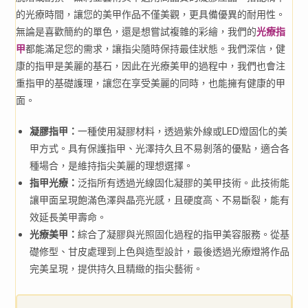
的光療時間，讓您的美甲作品不僅美觀，更具備優異的耐用性。
無論是喜歡簡約的單色，還是想嘗試複雜的彩繪，我們的
光療指
甲
都能滿足您的需求，讓指尖隨時保持最佳狀態。我們深信，健
康的指甲是美麗的基石，因此在光療美甲的過程中，我們也會注
重指甲的基礎護理，讓您在享受美麗的同時，也能擁有健康的甲
面。
凝膠指甲：
一種使用凝膠材料，透過紫外線或LED燈固化的美
甲方式。具有保護指甲、光澤持久且不易剝落的優點，適合各
種場合，是維持指尖美麗的理想選擇。
指甲光療：
泛指所有透過光線固化凝膠的美甲技術。此技術能
讓甲面呈現飽滿色澤與晶亮光感，且硬度高、不易斷裂，能有
效延長美甲壽命。
光療美甲：
綜合了凝膠與光照固化過程的指甲美容服務。從基
礎修型、甘皮處理到上色與造型設計，最後透過光療燈將作品
完美呈現，提供持久且精緻的指尖藝術。