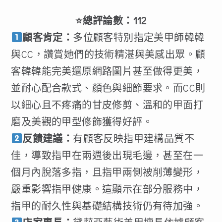
⭐總評論數：112
顧客肯定：
多位顧客特別指定美甲師韓韓
與CC，讚賞她們的技術精湛與美感出眾。顧
客韓韓能完美還原網路圖片甚至做得更美，
並耐心配合款式、顏色與細節要求。而CC則
以細心且不疼痛的甘皮修剪、溫和的甲面打
磨及美觀的甲型修飾獲得好評。
反饋建議：
有顧客反映指甲建構品質不
佳，導致指甲在兩週後出現毛邊，甚至在一
個月內脫落多指，且指甲兩側被削薄變形，
嚴重影響指甲健康。這顯示在部分服務中，
指甲的耐久性與基礎結構技術仍有待加強。