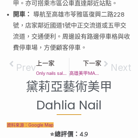
甲。亦可搭乘市區公車直達鄰近站點。
開車：
導航至高雄市苓雅區復興二路228
號，店家鄰近國道1號中正交流道或五甲交
流道，交通便利。周邊設有路邊停車格與收
費停車場，方便顧客停車。
上一家
下一家
Prev
Next
Only nails salon_指有美甲｜高雄市精緻做指甲首選｜客製化美甲款式與頂級光療指甲服務
高雄美甲MADE 青年店|高雄美睫推薦|霧眉|霧唇||教學|歐美美甲｜高雄市精緻做指甲首選｜客製化美甲款式與頂級光療指甲服務
黛莉亞藝術美甲
Dahlia Nail
資料來源：Google Map
⭐總評價：4.9