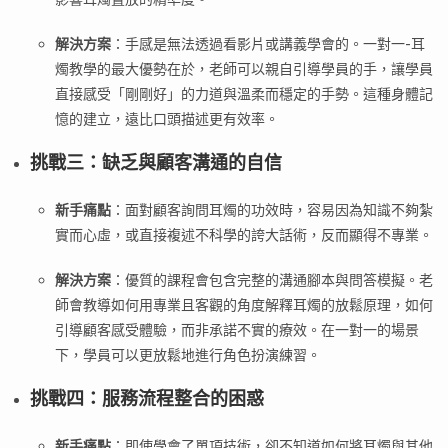
解決方案
：手感是無法透過看影片或講義學會的。一對一-耳
燭教學的最大優勢在於，老師可以親自引導學員的手，讓學員
直接感受「剛剛好」的力道與溫柔而穩定的手勢。這種身體記
憶的建立，遠比口頭描述更有效率。
挑戰三：缺乏與顧客溝通的自信
新手痛點
：面對顧客詢問耳燭的功效時，容易因為知識不夠紮
實而心虛，或直接複述不科學的誇大話術，反而顯得不專業。
解決方案
：優質的課程會包含完整的溝通腳本與問答模擬。老
師會教導如何用專業且客觀的角度解釋耳燭的放鬆原理，如何
引導顧客感受體驗，而非承諾不實的療效。在一對一的場景
下，學員可以更放鬆地進行角色扮演練習。
挑戰四：服務流程整合的困惑
新手痛點
：即使學會了單項技術，卻不知道如何將耳燭與其他