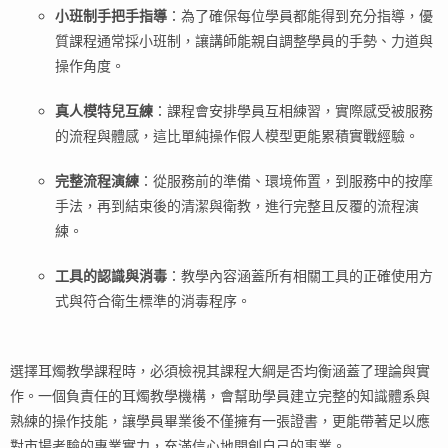
小班制手把手指導
：為了確保每位學員都能得到充分指導，優
質課程通常採小班制，讓講師能親自調整學員的手勢、力道與
操作角度。
真人模特兒互練
：課程會安排學員互相練習，實際感受被服務
的流程與體感，這比單純操作假人模型更能累積實戰經驗。
完整流程演練
：從服務前的準備、環境佈置，到服務中的按摩
手法，再到結束後的清潔與衛教，進行完整且反覆的流程演
練。
工具的認識與消毒
：教學內容涵蓋所有相關工具的正確使用方
式與符合衛生標準的消毒程序。
選擇耳燭教學課程時，必須檢視其課程大綱是否均衡涵蓋了理論與實
作。一個負責任的耳燭教學機構，會幫助學員建立完整的知識體系與
熟練的操作技能，讓學員畢業後不僅擁有一張證書，更能帶著足以應
對市場考驗的專業實力，充滿信心地開創自己的事業。