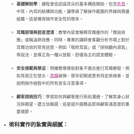
基礎解剖學
：課程會從認識耳朵的基本構造開始，包含
外耳
、
中耳、內耳的結構與功能，讓學員了解操作範圍的界線與周邊
組織。這是確保操作安全性的根本。
耳燭原理與迷思澄清
：教學內容會解釋耳燭運作的「煙囪效
應」或稱溫熱效應，同時，專業的講師會客觀分析市場上對於
耳燭功效的常見迷思，例如「吸附耳垢」或「排除顱內濕氣」
等說法，並導正為一種以放鬆、舒緩為主的感官體驗。
安全規範與禁忌
：明確教導哪些對象不適合進行耳燭療程，例
如耳部正在發炎、
耳膜
破損、懷孕初期或患有特定疾病者，並
說明操作過程中的所有安全注意事項。
顧客諮詢技巧
：學習如何與顧客進行術前溝通，了解其身心狀
況與期望，建立信賴感，這是提升服務品質與顧客滿意度的重
要環節。
術科實作的紮實與細膩
：