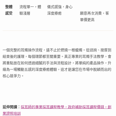
整體
流程單一，體
儀式感強，身心
感受
驗淺層
深度療癒
願意再次消費，客
單價更高
一個完整的耳燭操作流程，遠不止於燃燒一根蠟燭。從諮詢、按摩到
結束後的護理，每個環節都至關重要。真正專業的耳燭手法教學，會
將重點放在如何透過細膩的手法與流程設計，將單純的產品操作，升
級為一場觸動五感的深度療癒體驗，這才是讓您在市場中脫穎而出的
核心競爭力。
延伸閱讀：
採耳師的專業採耳課程教學，政府補助採耳課程價錢，創
業證照培訓