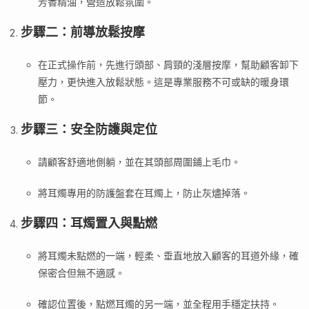
芳香精油，營造放鬆氛圍。
步驟二：前導放鬆按摩
在正式操作前，先進行頭部、肩頸的淺層按摩，幫助顧客卸下
壓力，更快進入放鬆狀態。這是專業服務不可或缺的暖身環
節。
步驟三：安全防護與定位
請顧客舒適地側躺，並在其頭部周圍鋪上毛巾。
將耳燭專用的防護盤套在耳燭上，防止灰燼掉落。
步驟四：耳燭置入與點燃
將耳燭未點燃的一端，輕柔、垂直地放入顧客的耳道外緣，確
保密合但無不適感。
確認位置後，點燃耳燭的另一端，並全程用手穩定扶持。