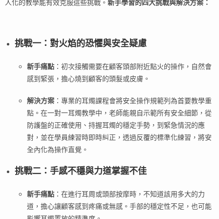
人化的教學能有效克服這些挑戰。
新手學習的四大挑戰與解決方案：
挑戰一：對火焰的恐懼與安全疑慮
新手痛點
：初次接觸需要在顧客頭部附近點火的操作，自然會
感到緊張，擔心燒到顧客的頭髮或皮膚。
解決方案
：專業的耳燭課程會將安全操作規範列為首要教學重
點。在一對一耳燭教學中，老師能親自示範所有安全細節，從
防護盤的正確使用、持握耳燭的穩定手勢，到緊急情況的應
對，並在學員練習時即時糾正，透過反覆的標準化練習，將安
全內化為操作直覺。
挑戰二：手感不穩與力道掌握不佳
新手痛點
：在進行耳周或頭部按摩時，不知道該用多大的力
道，擔心讓顧客感到疼痛或無感。手部的穩定性不足，也可能
影響耳燭置放的精準度。