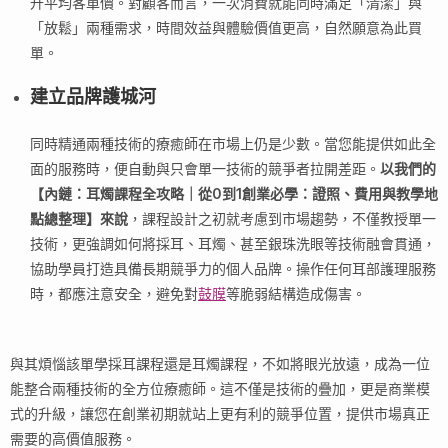
升平均客單價。對顧客而言，一次消費就能同時滿足「清潔」與
「放鬆」兩種需求，時間效益與體驗價值更高，自然願意為此買
單。
建立品牌護城河
同時精通兩種技術的療癒師在市場上仍是少數。當您能提供如此全
面的服務時，便自動與只會單一技術的競爭者拉開差距。
以我們的
【內鏈：耳燭課程全攻略｜從0到1創業必學：證照、費用與教學地
點總整理】來說
，課程設計之初就考慮到市場趨勢，不僅教授單一
技術，更強調如何將採耳、耳燭、甚至銀珠洗眼等技術融會貫通，
協助學員打造具備長期競爭力的個人品牌。操作任何耳部護理服務
時，都應注意安全，避免對
鼓膜
等脆弱結構造成傷害。
與其煩惱該單學採耳課程還是耳燭課程，不如將眼光放遠，成為一位
能整合兩種技術的全方位療癒師。這不僅是技術的疊加，更是商業模
式的升級，讓您在創業初期就站上更有利的競爭位置，提供市場真正
需要的高價值服務。