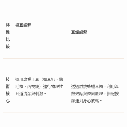
特
採耳課程
性
耳燭課程
比
較
技
運用專業工具（如耳扒、鵝
術
毛棒、內視鏡）進行物理性
透過燃燒蜂蠟耳燭，利用溫
核
耳道清潔與刺激。
熱效應與煙囪原理，搭配按
心
摩達到身心放鬆。