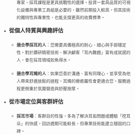
專家，採耳課程是更具挑戰性的選擇。投資一套高品質的可視
化設備與專業工具組是必要的，雖然前期投入較高，但其技術
的獨特性與專業性，也能支撐更高的收費標準。
從個人特質與興趣評估
適合學採耳的人
：您需要具備極高的耐心、細心與手部穩定
性。對於鑽研精密技術、解決顧客「耳內難題」富有成就感的
人，會在採耳領域如魚得水。
適合學耳燭的人
：如果您善於溝通、富有同理心，並享受為他
人帶來舒適放鬆的過程，耳燭的療癒屬性會更適合您。服務過
程更側重於氛圍營造與舒壓按摩。
從市場定位與客群評估
採耳市場
：客群目的性強，多為了解決耳垢問題或體驗「挖耳
朵」的快感。回訪週期可能較長，但專業技術能建立穩固的口
碑。