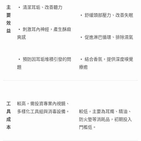
主
・
清潔耳垢、改善聽力
要
・
舒緩頭部壓力、改善失眠
效
・
刺激耳內神經，產生酥麻
益
爽感
・
促進淋巴循環、排除濕氣
・
預防因耳垢堆積引發的問
・
結合香氛，提供深度嗅覺
題
療癒
工
較高，需投資專業內視鏡、
具
多樣化工具組與消毒設備。
較低，主要為耳燭、精油、
成
防火墊等消耗品，初期投入
本
門檻低。