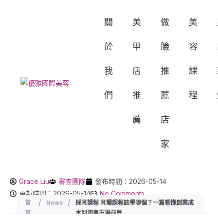
關
美
做
美
於
甲
臉
容
我
店
推
課
們
推
薦
程
薦
店
家
Grace Liu
審查團隊
發布時間：2026-05-14
更新時間：2026-05-14
No Comments
首
/
News
/
採耳課程 耳燭課程該學哪個？一篇看懂創業成
頁
本利潤與市場前景