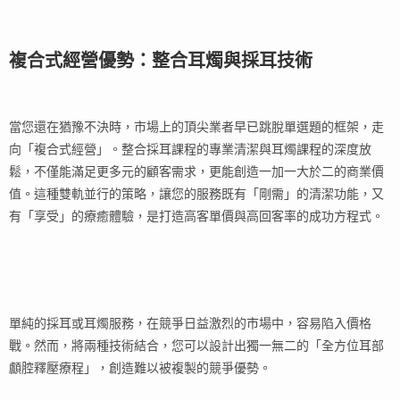
複合式經營優勢：整合耳燭與採耳技術
當您還在猶豫不決時，市場上的頂尖業者早已跳脫單選題的框架，走
向「複合式經營」。整合採耳課程的專業清潔與耳燭課程的深度放
鬆，不僅能滿足更多元的顧客需求，更能創造一加一大於二的商業價
值。這種雙軌並行的策略，讓您的服務既有「剛需」的清潔功能，又
有「享受」的療癒體驗，是打造高客單價與高回客率的成功方程式。
單純的採耳或耳燭服務，在競爭日益激烈的市場中，容易陷入價格
戰。然而，將兩種技術結合，您可以設計出獨一無二的「全方位耳部
顱腔釋壓療程」，創造難以被複製的競爭優勢。