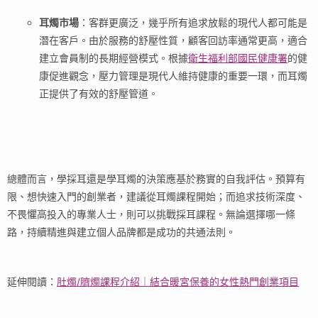
耳燭市場
：客群更廣泛，幾乎所有追求放鬆的現代人都可能是
潛在客戶。由於服務的舒壓性質，顧客回訪率通常更高，適合
建立會員制的長期經營模式。根據
衛生福利部國民健康署
的健
康促進觀念，壓力管理是現代人維持健康的重要一環，而耳燭
正提供了有效的舒壓管道。
總體而言，學採耳還是學耳燭的決策應基於務實的自我評估。預算有
限、想快速入門的創業者，建議從耳燭課程開始；而追求技術深度、
不畏懼高投入的專業人士，則可以挑戰採耳課程。無論選擇哪一條
路，持續精進與建立個人品牌都是成功的共通法則。
延伸閱讀：
肚燭/臍燭課程介紹｜結合暖宮保養的女性熱門創業項目