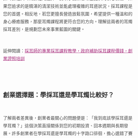
果您追求的是精湛的清潔技術並能處理複雜的耳道狀況，採耳課程是
您的首選。相反地，若您更擅長營造放鬆氛圍，希望提供一種溫和的
身心療癒服務，那麼耳燭課程將更符合您的方向。理解這兩者的耳燭
採耳差別，是規劃您未來事業藍圖的關鍵。
延伸閱讀：
採耳師的專業採耳課程教學，政府補助採耳課程價錢，創
業證照培訓
創業選擇題：學採耳還是學耳燭比較好？
了解兩者差異後，創業者最關心的問題便是：「我到底該學採耳還是
學耳燭？」這個決策直接關係到您的初期投資、回本週期與長期發
展。許多創業者在學採耳還是學耳燭的十字路口徘徊，擔心選錯了賽