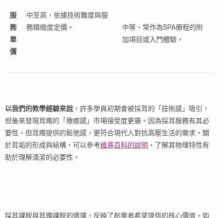
服
中至高，依據技術難度與服
務
務精緻度定價。
中等，常作為SPA療程的附
單
加項目或入門體驗。
價
以我們的教學經驗來說
，許多學員初期會被採耳的「技術感」吸引，
但後來發現耳燭的「療癒感」市場接受度更廣。因為採耳服務有其必
要性，但耳燭提供的鬆弛感，更符合現代人對抗高壓生活的需求。關
於耳垢的形成與結構，可以參考
維基百科的說明
，了解其物理特性有
助於理解清潔的必要性。
採耳課程與耳燭課程的選擇，反映了創業者希望提供的核心價值。如