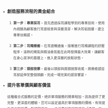
創造服務流程的黃金組合
第一步：專業採耳
– 首先透過採耳課程學到的專業技術，使用
內視鏡為顧客進行耳道檢查與深層清潔，解決耳垢困擾，建立
專業信賴感。
第二步：耳燭療癒
– 在耳道暢通後，接著進行耳燭課程的舒壓
程序。溫熱的燭氣與精油香氛能在此時發揮最大效果，讓顧客
在身心潔淨的基礎上，進入更深層的放鬆狀態。
第三步：頭部按摩
– 最後以頭部與肩頸按摩收尾，將療癒感從
耳部延伸至整個頭顱，完成一場完美的感官饗宴。
提升客單價與顧客價值
這種複合式服務的定價，絕非單項服務的簡單相加。因為提供了更
完整、更深度的體驗，您可以設定遠高於單項服務的價格，有效提