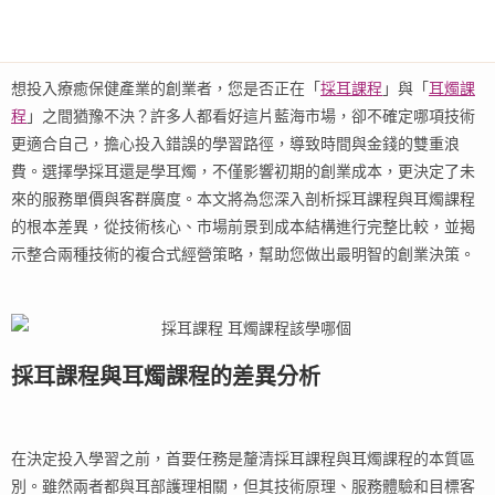
想投入療癒保健產業的創業者，您是否正在「
採耳課程
」與「
耳燭課
程
」之間猶豫不決？許多人都看好這片藍海市場，卻不確定哪項技術
更適合自己，擔心投入錯誤的學習路徑，導致時間與金錢的雙重浪
費。選擇學採耳還是學耳燭，不僅影響初期的創業成本，更決定了未
來的服務單價與客群廣度。本文將為您深入剖析採耳課程與耳燭課程
的根本差異，從技術核心、市場前景到成本結構進行完整比較，並揭
示整合兩種技術的複合式經營策略，幫助您做出最明智的創業決策。
採耳課程與耳燭課程的差異分析
在決定投入學習之前，首要任務是釐清採耳課程與耳燭課程的本質區
別。雖然兩者都與耳部護理相關，但其技術原理、服務體驗和目標客