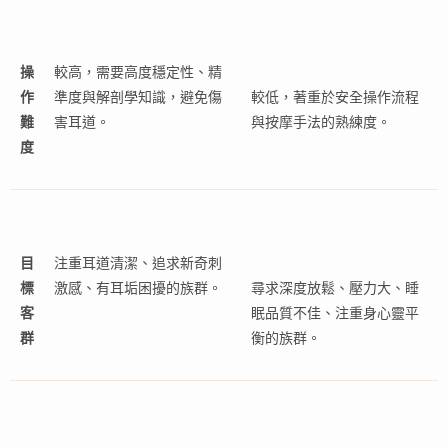
操
較高，需要高度穩定性、精
作
準度與解剖學知識，避免傷
較低，著重於安全操作流程
難
害耳道。
與按摩手法的熟練度。
度
目
注重耳道清潔、追求新奇刺
標
激感、有耳垢困擾的族群。
尋求深度放鬆、壓力大、睡
客
眠品質不佳、注重身心靈平
群
衡的族群。