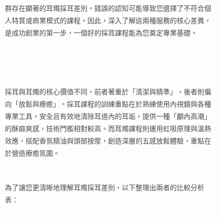
群存在顯著的耳燭採耳差別。錯誤的認知可能導致您選擇了不符合個
人特質或商業模式的課程。因此，深入了解這兩種服務的核心差異，
是成功創業的第一步，一個好的採耳課程能為您奠定專業基礎。
採耳與耳燭的核心價值不同，前者著重於「清潔與精準」，後者則偏
向「放鬆與療癒」。採耳課程的訓練重點在於熟練使用內視鏡與各種
專業工具，安全且有效地清除耳道內的耳垢，提供一種「顱內高潮」
的酥麻爽感，技術門檻相對較高。而耳燭課程則運用虹吸原理與溫熱
效應，搭配香氛精油與頭部按摩，創造深層的五感放鬆體驗，重點在
於營造療癒氛圍。
為了讓您更清晰地理解耳燭採耳差別，以下整理出兩者的比較分析
表：