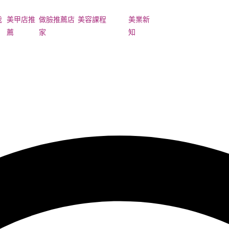
我
美甲店推
做臉推薦店
美容課程
美業新
薦
家
知
ger Toggle Menu