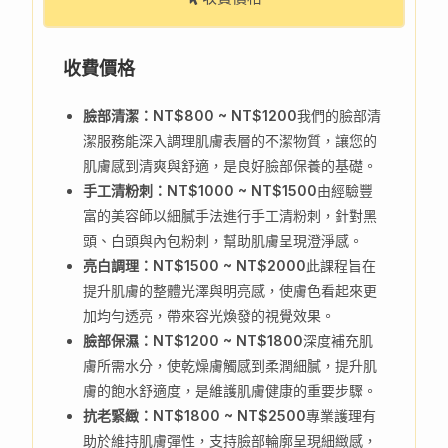
收費價格
臉部清潔：NT$800 ~ NT$1200
我們的臉部清
潔服務能深入調理肌膚表層的不潔物質，讓您的
肌膚感到清爽與舒適，是良好臉部保養的基礎。
手工清粉刺：NT$1000 ~ NT$1500
由經驗豐
富的美容師以細膩手法進行手工清粉刺，針對黑
頭、白頭與內包粉刺，幫助肌膚呈現澄淨感。
亮白調理：NT$1500 ~ NT$2000
此課程旨在
提升肌膚的整體光澤與明亮感，使膚色看起來更
加均勻透亮，帶來容光煥發的視覺效果。
臉部保濕：NT$1200 ~ NT$1800
深度補充肌
膚所需水分，使乾燥膚觸感到柔潤細膩，提升肌
膚的飽水舒適度，是維護肌膚健康的重要步驟。
抗老緊緻：NT$1800 ~ NT$2500
專業護理有
助於維持肌膚彈性，支持臉部輪廓呈現細緻感，