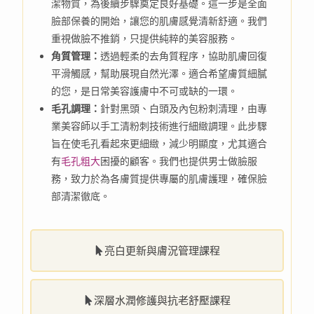
潔物質，為後續步驟奠定良好基礎。這一步是全面
臉部保養的開始，讓您的肌膚感覺清新舒適。我們
重視做臉不推銷，只提供純粹的美容服務。
角質管理：
透過輕柔的去角質程序，協助肌膚回復
平滑觸感，幫助展現自然光澤。適合希望膚質細膩
的您，是日常美容護膚中不可或缺的一環。
毛孔調理：
針對黑頭、白頭及內包粉刺清理，由專
業美容師以手工清粉刺技術進行細緻調理。此步驟
旨在使毛孔看起來更細緻，減少明顯度，尤其適合
有
毛孔粗大
困擾的顧客。我們也提供男士做臉服
務，致力於為各膚質提供專屬的肌膚護理，確保臉
部清潔徹底。
亮白更新與膚況管理課程
深層水潤修護與抗老舒壓課程