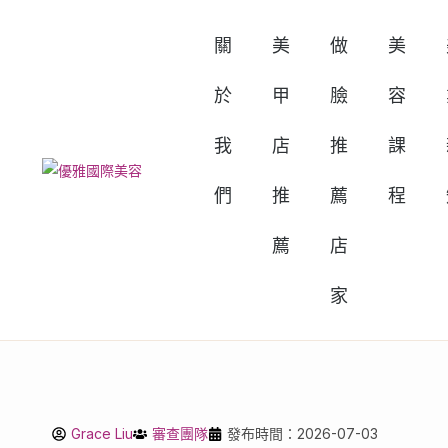
關
美
做
美
於
甲
臉
容
我
店
推
課
們
推
薦
程
薦
店
家
Grace Liu
審查團隊
發布時間：2026-07-03