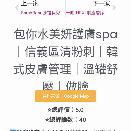
上一家
下一家
SarahBear 莎拉貝兒 ｜信義安和肌膚管理｜臺北市皮膚滋潤護理｜專業細緻手技
禾晞 HEXI 肌膚層序管理｜台北市抗老緊緻｜客製化肌膚呵護
包你水美妍護膚spa
｜信義區清粉刺｜韓
式皮膚管理｜溫罐舒
壓｜做臉
資料來源：Google Map
⭐總評價：5.0
⭐總評論數：40