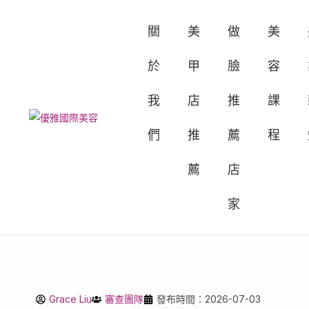
關
美
做
美
於
甲
臉
容
我
店
推
課
們
推
薦
程
薦
店
家
Grace Liu
審查團隊
發布時間：2026-07-03