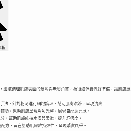
流程
，細膩調理肌膚表面的髒污與老廢角質，為後續保養做好準備，讓肌膚感
手法，針對粉刺進行細緻護理，幫助肌膚潔淨，呈現清爽。
器輔助，幫助肌膚呈現均勻光澤，展現自然透亮感。
水分，幫助肌膚維持水潤與柔嫩，提升舒適度。
養配方，旨在幫助肌膚維持彈性，呈現緊實風采。