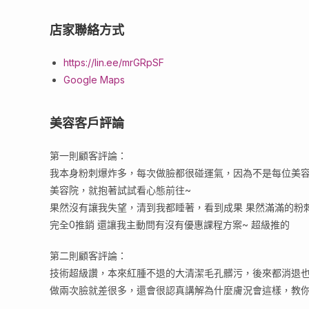
店家聯絡方式
https://lin.ee/mrGRpSF
Google Maps
美容客戶評論
第一則顧客評論：
我本身粉刺爆炸多，每次做臉都很碰運氣，因為不是每位美
美容院，就抱著試試看心態前往~
果然沒有讓我失望，清到我都睡著，看到成果 果然滿滿的粉
完全0推銷 還讓我主動問有沒有優惠課程方案~ 超級推的
第二則顧客評論：
技術超級讚，本來紅腫不退的大清潔毛孔髒污，後來都消退
做兩次臉就差很多，還會很認真講解為什麼膚況會這樣，教