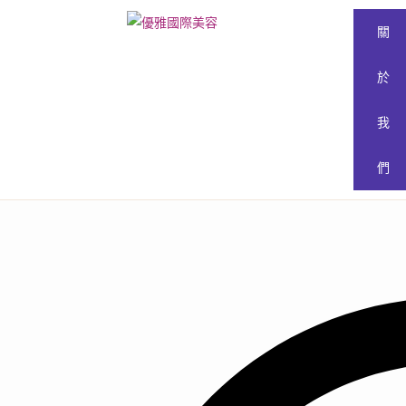
關
於
我
們