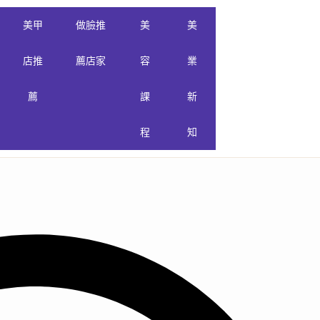
美甲
做臉推
美
美
店推
薦店家
容
業
薦
課
新
程
知