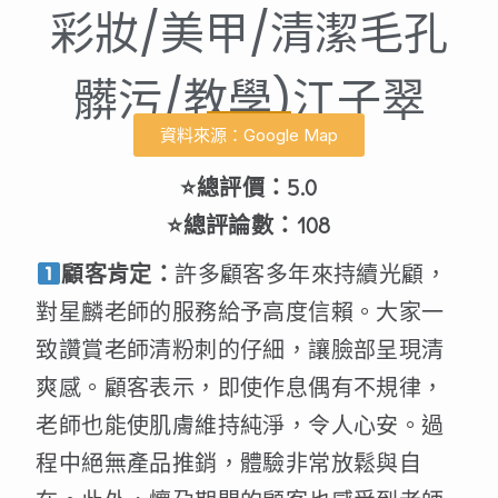
彩妝/美甲/清潔毛孔
髒污/教學)江子翠
資料來源：Google Map
⭐總評價：5.0
⭐總評論數：108
顧客肯定：
許多顧客多年來持續光顧，
對星麟老師的服務給予高度信賴。大家一
致讚賞老師清粉刺的仔細，讓臉部呈現清
爽感。顧客表示，即使作息偶有不規律，
老師也能使肌膚維持純淨，令人心安。過
程中絕無產品推銷，體驗非常放鬆與自