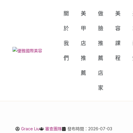
關
美
做
美
於
甲
臉
容
我
店
推
課
們
推
薦
程
薦
店
家
Grace Liu
審查團隊
發布時間：2026-07-03