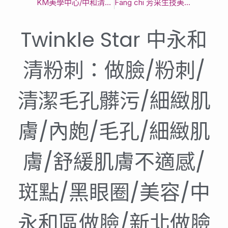
KM美學中心/中和清粉刺/永和做臉｜新北手工清粉刺｜細緻手法呵護
Fang chi 芳采生技美顏館（新店清粉刺/清潔毛孔髒污/內皰/黑頭粉刺/舒緩肌膚不適感/暗沉/毛孔粗大/新店做臉）新北市 新店 大坪林 七張｜新北市美白｜PTT爆推有感好評
Twinkle Star 中永和
清粉刺：做臉/粉刺/
清潔毛孔髒污/細緻肌
膚/內皰/毛孔/細緻肌
膚/舒緩肌膚不適感/
斑點/黑眼圈/美容/中
永和區做臉/新北做臉