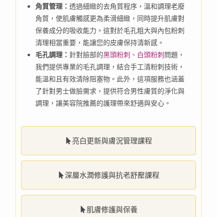
角質管理：
透過細緻的去角質程序，溫和調理老廢
角質，使肌膚觸感更為柔滑細緻，同時提升肌膚對
保養成分的吸收能力。這對於毛孔粗大與內包粉刺
清理相當重要，能讓您的皮膚保持清新感。
毛孔調理：
針對臉部的
黑頭粉刺、白頭粉刺
問題，
我們提供專業的毛孔調理，結合手工清粉刺技術，
能溫和且有效清除阻塞物。此外，這項服務也涵蓋
了針對男士做臉需求，提供符合男性膚質的淨化與
調理，讓美容院推薦的護理帶來舒適與安心。
亮白更新與膚況管理課程
深層水潤修護與抗老舒壓課程
肌膚修護與保養