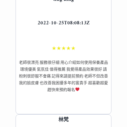
2022-10-25T08:08:13Z
★
★
★
★
★
老師很漂亮 服務很仔細 用心介紹如何使用保養產品
環境優美 氣氛佳 值得推薦 我覺得產品效果很好 請
粉刺很舒服不會痛 記得來請提前預約 老師不但改善
我的臉皮膚 也改善我困擾多年的富貴手 超喜歡超愛
趕快來預約報名
林梵