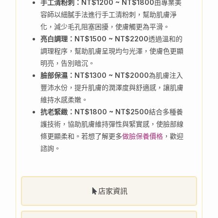
手工清粉刺：NT$1200 ~ NT$1800
由專業美
容師以細膩手法進行手工清粉刺，幫助肌膚淨
化，減少毛孔阻塞困擾，使膚觸更為平滑。
亮白調理：NT$1500 ~ NT$2200
透過溫和的
調理程序，幫助肌膚呈現均勻光澤，使膚色更顯
明亮，告別暗沉。
臉部保濕：NT$1300 ~ NT$2000
為肌膚注入
豐沛水份，提升肌膚的潤澤度與舒適感，讓肌膚
維持水感柔嫩。
抗老緊緻：NT$1800 ~ NT$2500
結合多種養
護技術，協助肌膚維持彈性與緊實感，使臉部線
條更顯柔和。若想了解更多
做臉保養價格
，歡迎
諮詢。
店家資訊