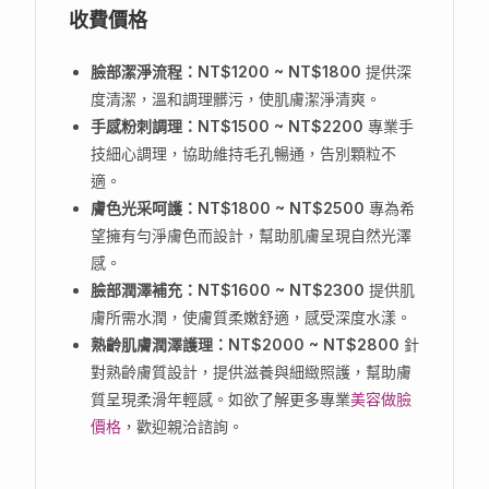
收費價格
臉部潔淨流程：NT$1200 ~ NT$1800
提供深
度清潔，溫和調理髒污，使肌膚潔淨清爽。
手感粉刺調理：NT$1500 ~ NT$2200
專業手
技細心調理，協助維持毛孔暢通，告別顆粒不
適。
膚色光采呵護：NT$1800 ~ NT$2500
專為希
望擁有勻淨膚色而設計，幫助肌膚呈現自然光澤
感。
臉部潤澤補充：NT$1600 ~ NT$2300
提供肌
膚所需水潤，使膚質柔嫩舒適，感受深度水漾。
熟齡肌膚潤澤護理：NT$2000 ~ NT$2800
針
對熟齡膚質設計，提供滋養與細緻照護，幫助膚
質呈現柔滑年輕感。如欲了解更多專業
美容做臉
價格
，歡迎親洽諮詢。