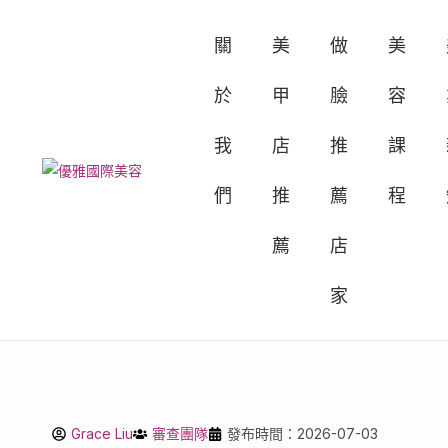
關
美
做
美
於
甲
臉
容
我
店
推
課
們
推
薦
程
薦
店
家
Grace Liu
審查團隊
發布時間：2026-07-03