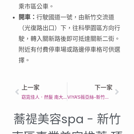
乘市區公車。
開車：
行駛國道一號，由新竹交流道
（光復路出口）下，往科學園區方向行
駛，轉入關新路後即可抵達關新二街。
附近有付費停車場或路邊停車格可供選
擇。
上一家
下一家
窈窕佳人．然髮 南大店 新竹學生做臉. 清潔毛孔髒污肌.平價清粉刺｜新竹市皮膚管理｜個人化護膚
VIYA’S薇亞絲-新竹旗艦門市｜新竹市深層水潤修護｜Dcard 推薦好評體驗
蕎禔美容spa - 新竹