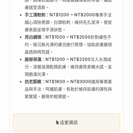
膚感受清新。
手工清粉刺：NT$1200 ~ NT$2000
專業手法
細心清除黑頭、白頭粉刺，維持毛孔潔淨，使皮
膚表面呈現平滑狀態。
亮白調理：NT$1500 ~ NT$2500
針對膚色不
均、暗沉無光澤的膚況進行管理，協助皮膚展現
晶透與明亮感。
臉部保濕：NT$1200 ~ NT$2200
注入水潤成
分，深層滋潤乾燥肌膚，維持膚質柔嫩水感，呈
現飽滿光澤。
抗老緊緻：NT$1800 ~ NT$3000
運用專業產
品與手法，呵護肌膚，有助於維持皮膚的彈性與
緊實感，展現年輕樣貌。
店家資訊