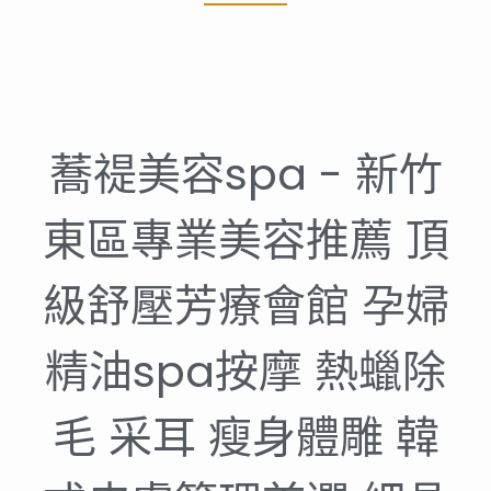
蕎禔美容spa - 新竹
東區專業美容推薦 頂
級舒壓芳療會館 孕婦
精油spa按摩 熱蠟除
毛 采耳 瘦身體雕 韓