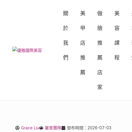
關
美
做
美
於
甲
臉
容
我
店
推
課
們
推
薦
程
薦
店
家
Grace Liu
審查團隊
發布時間：2026-07-03