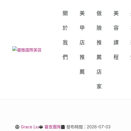
關
美
做
美
於
甲
臉
容
我
店
推
課
們
推
薦
程
薦
店
家
Grace Liu
審查團隊
發布時間：2026-07-03