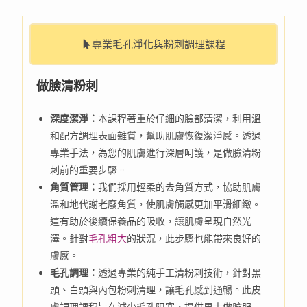
專業毛孔淨化與粉刺調理課程
做臉清粉刺
深度潔淨：
本課程著重於仔細的臉部清潔，利用溫
和配方調理表面雜質，幫助肌膚恢復潔淨感。透過
專業手法，為您的肌膚進行深層呵護，是做臉清粉
刺前的重要步驟。
角質管理：
我們採用輕柔的去角質方式，協助肌膚
溫和地代謝老廢角質，使肌膚觸感更加平滑細緻。
這有助於後續保養品的吸收，讓肌膚呈現自然光
澤。針對
毛孔粗大
的狀況，此步驟也能帶來良好的
膚感。
毛孔調理：
透過專業的純手工清粉刺技術，針對黑
頭、白頭與內包粉刺清理，讓毛孔感到通暢。此皮
膚調理課程旨在減少毛孔阻塞，提供男士做臉服