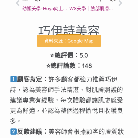
幼顏美學-Hoya向上店｜臺中市抗老緊緻｜資深手技
WS美學｜臉部肌膚管理｜手工清粉刺｜清潔毛孔髒污｜細緻肌膚｜毛孔阻塞｜運動按摩｜筋膜｜肌肉｜放鬆｜筋膜刀｜筋膜儀｜拔罐｜G5體雕儀｜SPA舒壓洗髮（沙鹿）｜臺中市臉部清潔｜沙鹿在地肌膚呵護專家
巧伊詩美容
資料來源：Google Map
⭐總評價：5.0
⭐總評論數：148
顧客肯定：
許多顧客都強力推薦巧伊
詩，認為美容師手法精湛、對肌膚照護的
建議專業有經驗，每次體驗都讓肌膚感受
更為舒適，並認為整個過程愉悅且收穫良
多。
反饋建議：
美容師會根據顧客的膚質狀