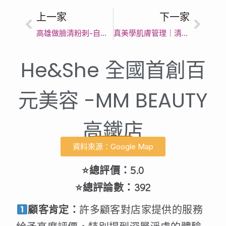
上一家
下一家
高雄做臉清粉刺-自然風spa｜台灣手工清粉刺｜五星好評專業美肌首選
真美學肌膚管理｜清粉刺｜清潔毛孔髒污｜皮膚保養｜前鎮做臉｜鳳山做臉｜細緻肌膚改善｜高雄市亮白調理｜專業呵護
He&She 全國首創百
元美容 -MM BEAUTY
高鐵店
資料來源：Google Map
⭐總評價：5.0
⭐總評論數：392
顧客肯定：
許多顧客對店家提供的服務