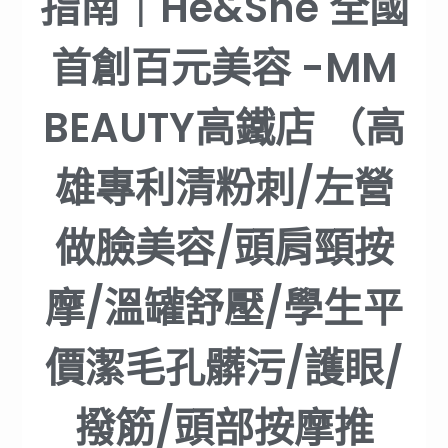
指南｜He&She 全國
首創百元美容 -MM
BEAUTY高鐵店 （高
雄專利清粉刺/左營
做臉美容/頭肩頸按
摩/溫罐舒壓/學生平
價潔毛孔髒污/護眼/
撥筋/頭部按摩推