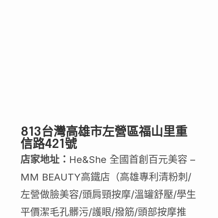
813台灣高雄市左營區福山里重
信路421號
店家地址：
He&She 全國首創百元美容 –
MM BEAUTY高鐵店（高雄專利清粉刺/
左營做臉美容/頭肩頸按摩/溫罐舒壓/學生
平價潔毛孔髒污/護眼/撥筋/頭部按摩推