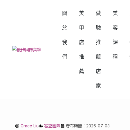
關
美
做
美
於
甲
臉
容
我
店
推
課
們
推
薦
程
薦
店
家
Grace Liu
審查團隊
發布時間：2026-07-03